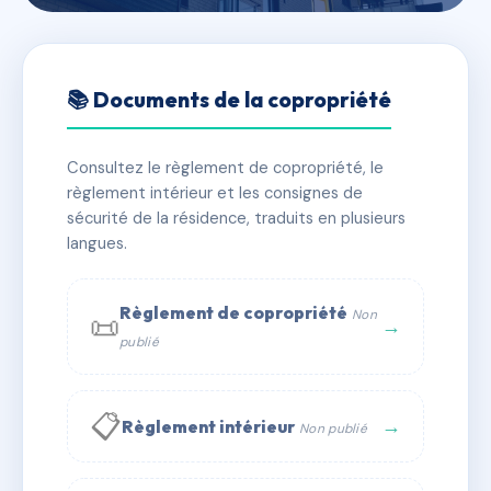
🇫🇷 RFRAA0002402
LES JARDINS DE JUSTINE
📚 Documents de la copropriété
📍 1 r des forges 69290 Grézieu-la-Varenne
Consultez le règlement de copropriété, le
✓ Immatriculée
🏠 202 lots
🏗 4 bâtiment(s)
règlement intérieur et les consignes de
sécurité de la résidence, traduits en plusieurs
langues.
📞 Contacter Syndic Digital
💬 WhatsApp
✉ Email
Règlement de copropriété
Non
📜
→
publié
📋
→
Règlement intérieur
Non publié