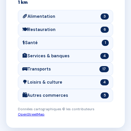
1 km
🥖
Alimentation
3
🍽️
Restauration
6
⚕️
Santé
1
🏦
Services & banques
4
🚌
Transports
17
🌳
Loisirs & culture
4
🛍️
Autres commerces
5
Données cartographiques © les contributeurs
OpenStreetMap
.