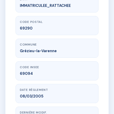
IMMATRICULEE_RATTACHEE
www.vme.plus/AA0002402
LES JARDINS DE JUSTINE
1 r des forges
69290 Grézieu-la-Varenne
CODE POSTAL
69290
COMMUNE
Grézieu-la-Varenne
CODE INSEE
69094
DATE RÈGLEMENT
08/03/2005
DERNIÈRE MODIF.