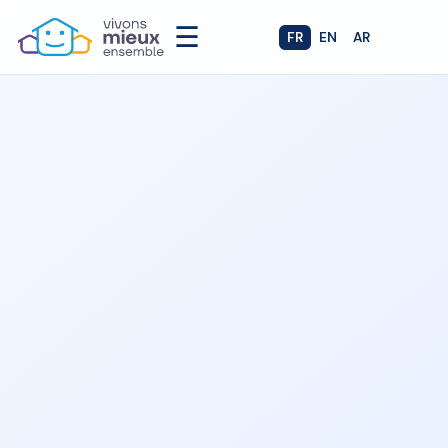
☰
FR
EN
AR