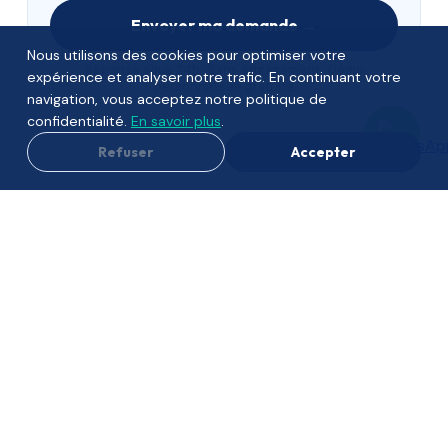
Envoyer ma demande →
Nous utilisons des cookies pour optimiser votre
Réponse sous 24h · Sans engagement · Démo
expérience et analyser notre trafic. En continuant votre
personnalisée gratuite
navigation, vous acceptez notre politique de
confidentialité.
En savoir plus
.
Refuser
Accepter
⚡
🔒
Mise en route en 24h
Données sécurisées
🌍
Tunisie · Maroc · France · Belgique
📞
✅
Support en français & arabe
Formule Starter gratuite