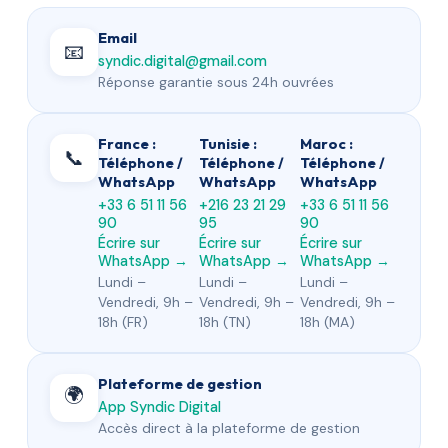
Email
📧
syndic.digital@gmail.com
Réponse garantie sous 24h ouvrées
France :
Tunisie :
Maroc :
📞
Téléphone /
Téléphone /
Téléphone /
WhatsApp
WhatsApp
WhatsApp
+33 6 51 11 56
+216 23 21 29
+33 6 51 11 56
90
95
90
Écrire sur
Écrire sur
Écrire sur
WhatsApp →
WhatsApp →
WhatsApp →
Lundi –
Lundi –
Lundi –
Vendredi, 9h –
Vendredi, 9h –
Vendredi, 9h –
18h (FR)
18h (TN)
18h (MA)
Plateforme de gestion
🌍
App Syndic Digital
Accès direct à la plateforme de gestion