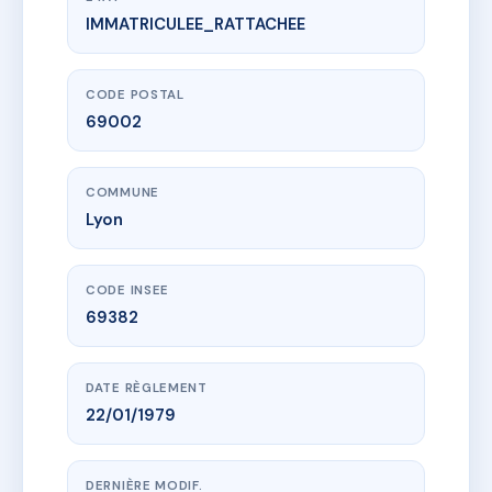
IMMATRICULEE_RATTACHEE
www.vme.plus/AA0004556
18 COURS SUCHET
18 crs suchet
69002 Lyon
CODE POSTAL
69002
COMMUNE
Lyon
CODE INSEE
69382
DATE RÈGLEMENT
22/01/1979
DERNIÈRE MODIF.