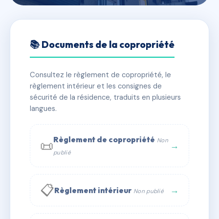
🇫🇷 RFRAA0004556
18 COURS SUCHET
📚 Documents de la copropriété
📍 18 crs suchet 69002 Lyon
Consultez le règlement de copropriété, le
✓ Immatriculée
🏠 54 lots
🏗 1 bâtiment(s)
règlement intérieur et les consignes de
sécurité de la résidence, traduits en plusieurs
langues.
📞 Contacter Syndic Digital
💬 WhatsApp
✉ Email
Règlement de copropriété
Non
📜
→
publié
📋
→
Règlement intérieur
Non publié