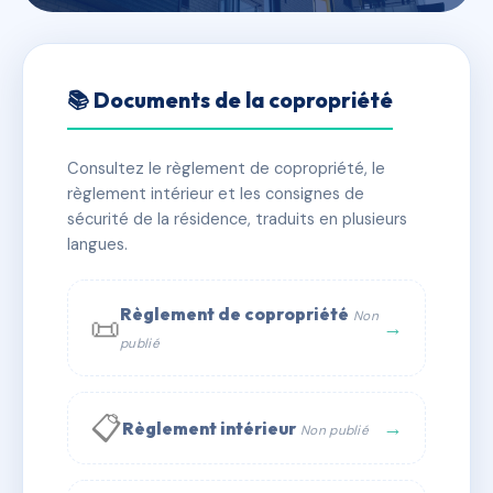
🇫🇷 RFRAA0004713
6 IMPASSE GORD
📚 Documents de la copropriété
📍 6 imp gord 69004 Lyon
Consultez le règlement de copropriété, le
✓ Immatriculée
🏠 21 lots
🏗 3 bâtiment(s)
règlement intérieur et les consignes de
sécurité de la résidence, traduits en plusieurs
langues.
📞 Contacter Syndic Digital
💬 WhatsApp
✉ Email
Règlement de copropriété
Non
📜
→
publié
📋
→
Règlement intérieur
Non publié