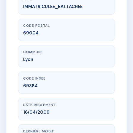
IMMATRICULEE_RATTACHEE
www.vme.plus/AA0004713
6 IMPASSE GORD
6 imp gord
69004 Lyon
CODE POSTAL
69004
COMMUNE
Lyon
CODE INSEE
69384
DATE RÈGLEMENT
16/04/2009
DERNIÈRE MODIF.