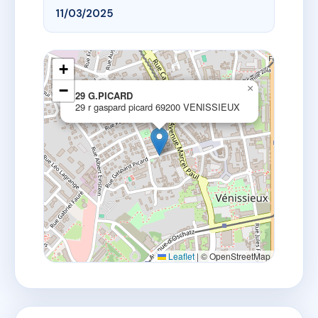
11/03/2025
+
−
×
29 G.PICARD
29 r gaspard picard 69200 VENISSIEUX
Leaflet
|
© OpenStreetMap