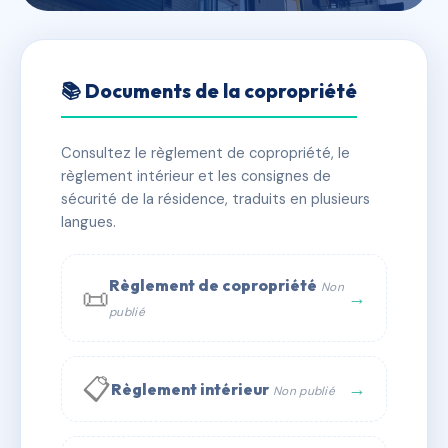
🇫🇷 RFRAA0005884
29 G.PICARD
📚 Documents de la copropriété
📍 29 r gaspard picard 69200 VENISSIEUX
Consultez le règlement de copropriété, le
✓ Immatriculée
🏠 40 lots
🏗 1 bâtiment(s)
règlement intérieur et les consignes de
sécurité de la résidence, traduits en plusieurs
langues.
📞 Contacter Syndic Digital
💬 WhatsApp
✉ Email
Règlement de copropriété
Non
📜
→
publié
📋
→
Règlement intérieur
Non publié