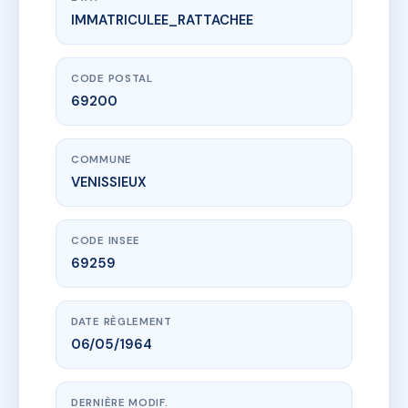
IMMATRICULEE_RATTACHEE
www.vme.plus/AA0005884
29 G.PICARD
29 r gaspard picard
69200 VENISSIEUX
CODE POSTAL
69200
COMMUNE
VENISSIEUX
CODE INSEE
69259
DATE RÈGLEMENT
06/05/1964
DERNIÈRE MODIF.