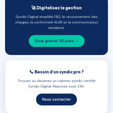
🚀 Digitalisez la gestion
Syndic Digital simplifie l'AG, le recouvrement des
charges, la conformité ALUR et la communication
résidents.
Essai gratuit 30 jours →
📞 Besoin d'un syndic pro ?
Trouvez ou devenez un cabinet syndic certifié
Syndic Digital. Réponse sous 24h.
Nous contacter