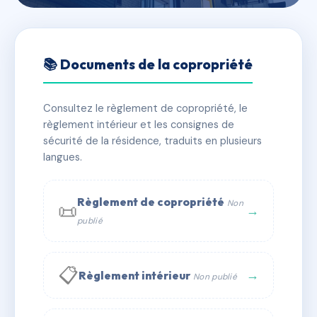
🇫🇷 RFRAA0007039
LES GOURMETS
📚 Documents de la copropriété
📍 11 rte de lyon 69850 Saint-Martin-en-Haut
Consultez le règlement de copropriété, le
✓ Immatriculée
🏠 5 lots
🏗 1 bâtiment(s)
règlement intérieur et les consignes de
sécurité de la résidence, traduits en plusieurs
langues.
📞 Contacter Syndic Digital
💬 WhatsApp
✉ Email
Règlement de copropriété
Non
📜
→
publié
📋
→
Règlement intérieur
Non publié