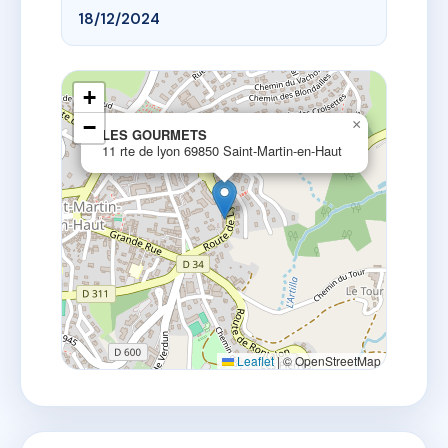
18/12/2024
+
−
×
LES GOURMETS
11 rte de lyon 69850 Saint-Martin-en-Haut
Leaflet
|
© OpenStreetMap