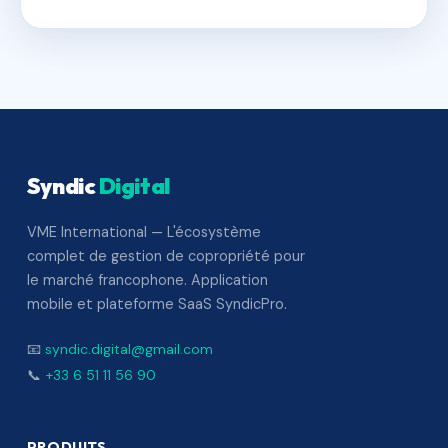
Syndic
Digital
VME International — L'écosystème
complet de gestion de copropriété pour
le marché francophone. Application
mobile et plateforme SaaS SyndicPro.
📧
syndic.digital@gmail.com
📞
+33 6 51 11 56 90
PRODUITS