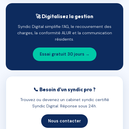
🚀 Digitalisez la gestion
Syndic Digital simplifie l'AG, le recouvrement des
charges, la conformité ALUR et la communication
résidents.
Essai gratuit 30 jours →
📞 Besoin d'un syndic pro ?
Trouvez ou devenez un cabinet syndic certifié
Syndic Digital. Réponse sous 24h.
Nous contacter