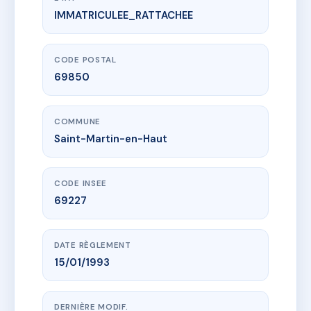
IMMATRICULEE_RATTACHEE
www.vme.plus/AA0007039
LES GOURMETS
11 rte de lyon
69850 Saint-Martin-en-Haut
CODE POSTAL
69850
COMMUNE
Saint-Martin-en-Haut
CODE INSEE
69227
DATE RÈGLEMENT
15/01/1993
DERNIÈRE MODIF.