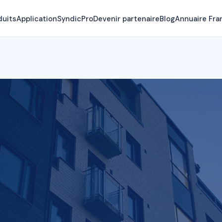
duits
Application
SyndicPro
Devenir partenaire
Blog
Annuaire Fra