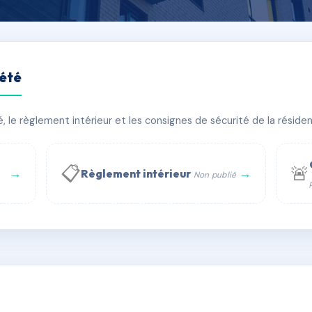
iété
le règlement intérieur et les consignes de sécurité de la résidenc
âtiment(s)
📋
🚨
→
→
Règlement intérieur
Non publié
 WhatsApp
✉ Email
té
rue Saint-Honoré, 75001 Paris - Tél. : +33 6 51 11 56 90 - 
AA0009845
🇫🇷
ww.syndic.digital - E-mail : syndic.digital@gmail.c