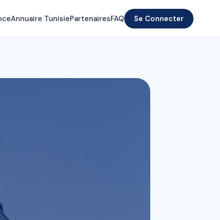
nce
Annuaire Tunisie
Partenaires
FAQ
Se Connecter