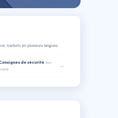
e, traduits en plusieurs langues.
Consignes de sécurité
Non
→
publié
web :
om