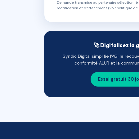
Demande transmise au partenaire sélectionné, s
rectification et d'effacement (voir politique de 
🚀 Digitalisez la 
Syndic Digital simplifie l'AG, le reco
conformité ALUR et la communi
Essai gratuit 30 j