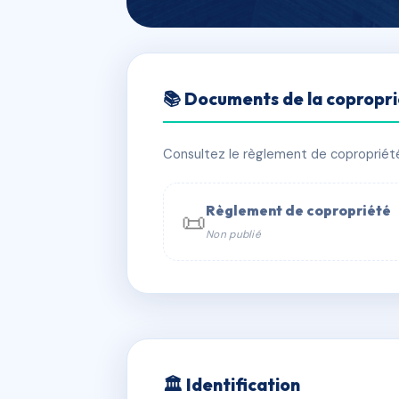
🇫🇷 RFRAA0009845
📚 Documents de la copropr
Le Sereno
📍 306 r duguesclin 69003 Lyon
Consultez le règlement de copropriété, 
✓ Immatriculée
🏠 111 lots
🏗 1 b
Règlement de copropriété
📜
Non publié
📞 Contacter Syndic Digital

Coproprié
229 
N°
w
🏛 Identification