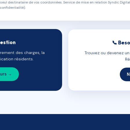
eul destinataire de vos coordonnées. Service de mise en relation Syndic Digital
confidentialité).
gestion
📞 Beso
uvrement des charges, la
Trouvez ou devenez un c
cation résidents.
Ré
ours →
N