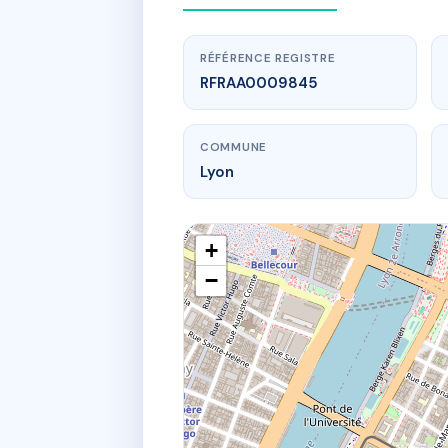
RÉFÉRENCE REGISTRE
RFRAA0009845
COMMUNE
Lyon
+
−
www.
306 r