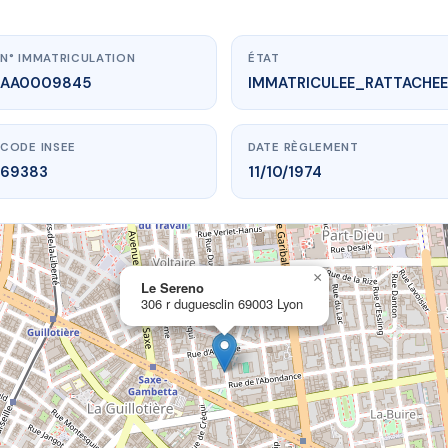
N° IMMATRICULATION
ÉTAT
AA0009845
IMMATRICULEE_RATTACHEE
CODE INSEE
DATE RÈGLEMENT
69383
11/10/1974
×
vme.plus/AA0009845
Le Sereno
306 r duguesclin 69003 Lyon
Le Sereno
 duguesclin
69003 Lyon