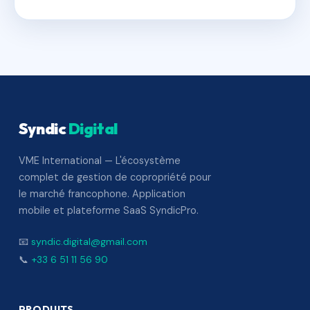
Syndic
Digital
VME International — L'écosystème
complet de gestion de copropriété pour
le marché francophone. Application
mobile et plateforme SaaS SyndicPro.
📧
syndic.digital@gmail.com
📞
+33 6 51 11 56 90
PRODUITS