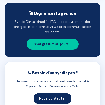
🚀 Digitalisez la gestion
Syndic Digital simplifie l'AG, le recouvrement des
charges, la conformité ALUR et la communication
résidents.
Essai gratuit 30 jours →
📞 Besoin d'un syndic pro ?
Trouvez ou devenez un cabinet syndic certifié
Syndic Digital. Réponse sous 24h.
Nous contacter