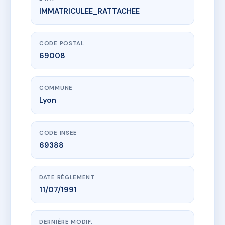
IMMATRICULEE_RATTACHEE
www.vme.plus/AA0010579
4, rue Chalumeaux - 69008 LYON
4 r chalumeaux
69008 Lyon
CODE POSTAL
69008
COMMUNE
Lyon
CODE INSEE
69388
DATE RÈGLEMENT
11/07/1991
DERNIÈRE MODIF.