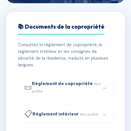
🇫🇷 RFRAA0010579
4, rue Chalumeaux - 69008
📚 Documents de la copropriété
LYON
Consultez le règlement de copropriété, le
📍 4 r chalumeaux 69008 Lyon
règlement intérieur et les consignes de
✓ Immatriculée
🏠 39 lots
🏗 1 bâtiment(s)
sécurité de la résidence, traduits en plusieurs
langues.
📞 Contacter Syndic Digital
💬 WhatsApp
Règlement de copropriété
Non
📜
✉ Email
→
publié
📋
→
Règlement intérieur
Non publié