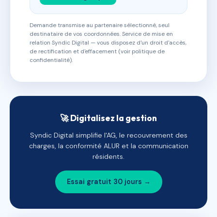
Demande transmise au partenaire sélectionné, seul
destinataire de vos coordonnées. Service de mise en
relation Syndic Digital — vous disposez d'un droit d'accès,
de rectification et d'effacement (voir politique de
confidentialité).
🚀 Digitalisez la gestion
Syndic Digital simplifie l'AG, le recouvrement des
charges, la conformité ALUR et la communication
résidents.
Essai gratuit 30 jours →