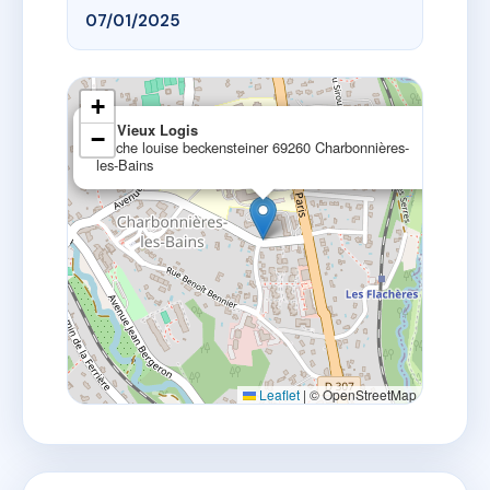
07/01/2025
+
×
Le Vieux Logis
−
35 che louise beckensteiner 69260 Charbonnières-
les-Bains
Leaflet
|
© OpenStreetMap