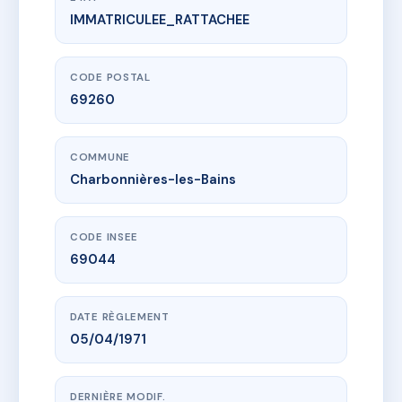
IMMATRICULEE_RATTACHEE
www.vme.plus/AA0010652
Le Vieux Logis
35 che louise beckensteiner
69260 Charbonnières-les-Bains
CODE POSTAL
69260
COMMUNE
Charbonnières-les-Bains
CODE INSEE
69044
DATE RÈGLEMENT
05/04/1971
DERNIÈRE MODIF.