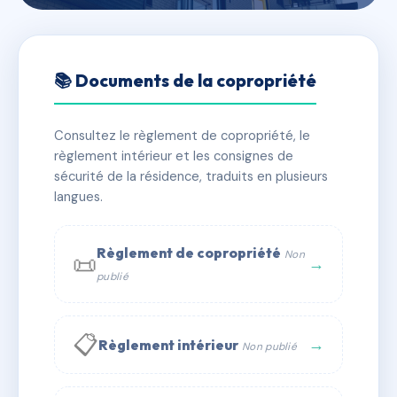
🇫🇷 RFRAA0010652
Le Vieux Logis
📚 Documents de la copropriété
📍 35 che louise beckensteiner 69260
Charbonnières-les-Bains
Consultez le règlement de copropriété, le
règlement intérieur et les consignes de
✓ Immatriculée
🏠 191 lots
🏗 2 bâtiment(s)
sécurité de la résidence, traduits en plusieurs
langues.
📞 Contacter Syndic Digital
💬 WhatsApp
Règlement de copropriété
Non
📜
✉ Email
→
publié
📋
→
Règlement intérieur
Non publié