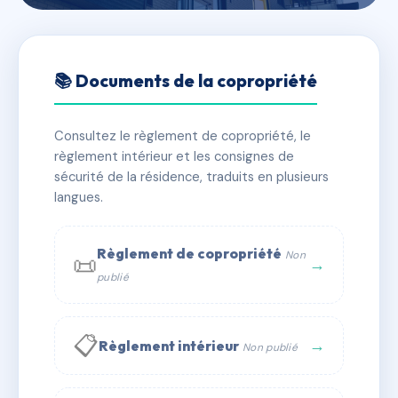
🇫🇷 RFRAA0010991
13, rue de Castries - 69002
📚 Documents de la copropriété
LYON
Consultez le règlement de copropriété, le
📍 13 r de castries 69002 Lyon
règlement intérieur et les consignes de
✓ Immatriculée
🏠 36 lots
🏗 1 bâtiment(s)
sécurité de la résidence, traduits en plusieurs
langues.
📞 Contacter Syndic Digital
💬 WhatsApp
Règlement de copropriété
Non
📜
✉ Email
→
publié
📋
→
Règlement intérieur
Non publié