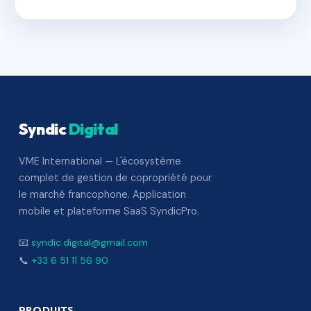
Syndic
Digital
VME International — L'écosystème
complet de gestion de copropriété pour
le marché francophone. Application
mobile et plateforme SaaS SyndicPro.
📧
syndic.digital@gmail.com
📞
+33 6 51 11 56 90
PRODUITS