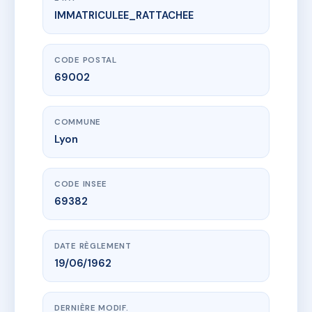
IMMATRICULEE_RATTACHEE
www.vme.plus/AA0010991
13, rue de Castries - 69002 LYON
13 r de castries
69002 Lyon
CODE POSTAL
69002
COMMUNE
Lyon
CODE INSEE
69382
DATE RÈGLEMENT
19/06/1962
DERNIÈRE MODIF.