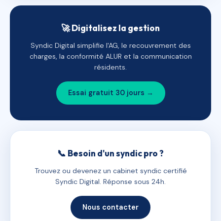
🚀 Digitalisez la gestion
Syndic Digital simplifie l'AG, le recouvrement des
charges, la conformité ALUR et la communication
résidents.
Essai gratuit 30 jours →
📞 Besoin d'un syndic pro ?
Trouvez ou devenez un cabinet syndic certifié
Syndic Digital. Réponse sous 24h.
Nous contacter