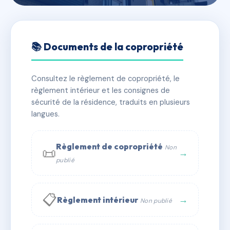
🇫🇷 RFRAA0011981
26 BOEUF
📚 Documents de la copropriété
📍 26 r du boeuf 69005 Lyon
Consultez le règlement de copropriété, le
✓ Immatriculée
🏠 9 lots
🏗 1 bâtiment(s)
règlement intérieur et les consignes de
sécurité de la résidence, traduits en plusieurs
langues.
📞 Contacter Syndic Digital
💬 WhatsApp
✉ Email
Règlement de copropriété
Non
📜
→
publié
📋
→
Règlement intérieur
Non publié