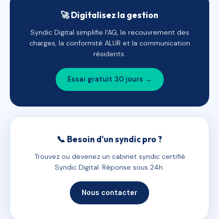
🚀 Digitalisez la gestion
Syndic Digital simplifie l'AG, le recouvrement des
charges, la conformité ALUR et la communication
résidents.
Essai gratuit 30 jours →
📞 Besoin d'un syndic pro ?
Trouvez ou devenez un cabinet syndic certifié
Syndic Digital. Réponse sous 24h.
Nous contacter