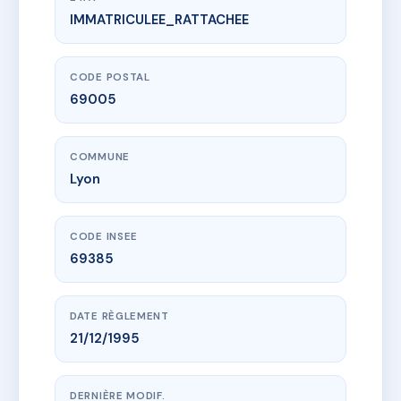
IMMATRICULEE_RATTACHEE
www.vme.plus/AA0011981
26 BOEUF
26 r du boeuf
69005 Lyon
CODE POSTAL
69005
COMMUNE
Lyon
CODE INSEE
69385
DATE RÈGLEMENT
21/12/1995
DERNIÈRE MODIF.