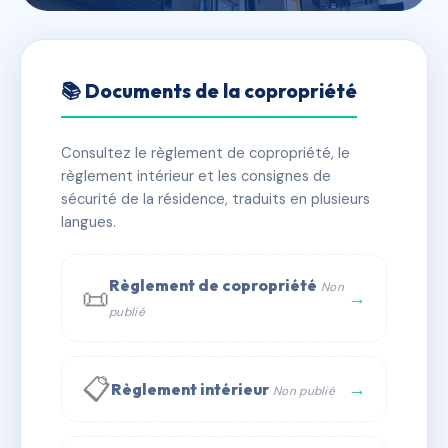
🇫🇷 RFRAA0013623
Jean Jaurès
📚 Documents de la copropriété
📍 4 r de la republique 69150 Décines-Charpieu
Consultez le règlement de copropriété, le
✓ Immatriculée
🏠 62 lots
🏗 1 bâtiment(s)
règlement intérieur et les consignes de
sécurité de la résidence, traduits en plusieurs
langues.
📞 Contacter Syndic Digital
💬 WhatsApp
✉ Email
Règlement de copropriété
Non
📜
→
publié
📋
→
Règlement intérieur
Non publié