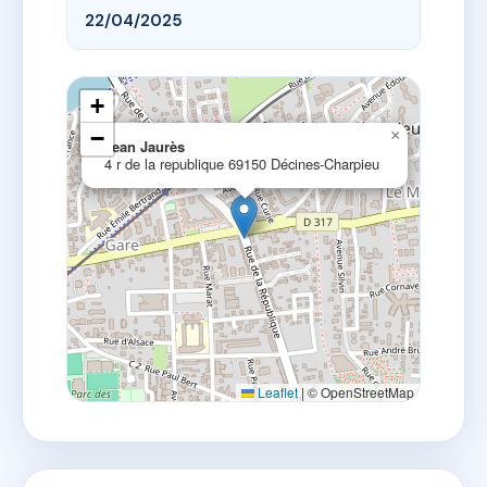
22/04/2025
+
−
×
Jean Jaurès
4 r de la republique 69150 Décines-Charpieu
Leaflet
|
© OpenStreetMap