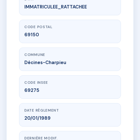
IMMATRICULEE_RATTACHEE
www.vme.plus/AA0013623
Jean Jaurès
4 r de la republique
69150 Décines-Charpieu
CODE POSTAL
69150
COMMUNE
Décines-Charpieu
CODE INSEE
69275
DATE RÈGLEMENT
20/01/1989
DERNIÈRE MODIF.