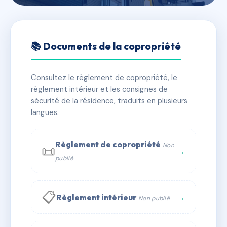
🇫🇷 RFRAA0013706
Groupe rue Delage
📚 Documents de la copropriété
📍 31 r auguste delage 69680 Chassieu
Consultez le règlement de copropriété, le
✓ Immatriculée
🏠 82 lots
🏗 1 bâtiment(s)
règlement intérieur et les consignes de
sécurité de la résidence, traduits en plusieurs
langues.
📞 Contacter Syndic Digital
💬 WhatsApp
✉ Email
Règlement de copropriété
Non
📜
→
publié
📋
→
Règlement intérieur
Non publié