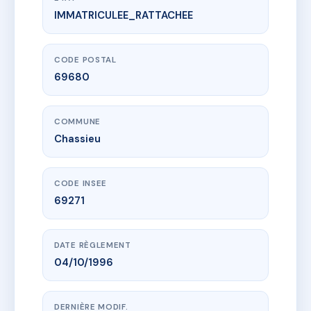
IMMATRICULEE_RATTACHEE
www.vme.plus/AA0013706
Groupe rue Delage
31 r auguste delage
69680 Chassieu
CODE POSTAL
69680
COMMUNE
Chassieu
CODE INSEE
69271
DATE RÈGLEMENT
04/10/1996
DERNIÈRE MODIF.