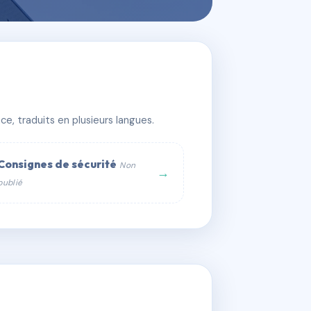
e, traduits en plusieurs langues.
Consignes de sécurité
Non
→
publié
web :
om