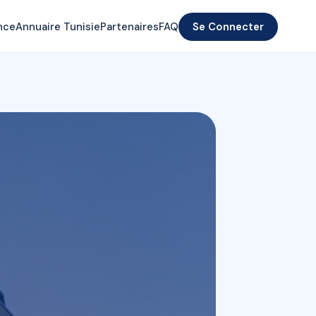
nce
Annuaire Tunisie
Partenaires
FAQ
Se Connecter