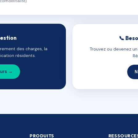
confidentialité).
gestion
📞 Beso
uvrement des charges, la
Trouvez ou devenez un c
cation résidents.
Ré
ours →
N
PRODUITS
RESSOURCE