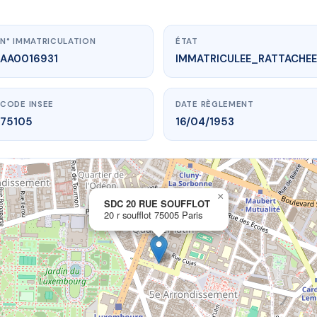
N° IMMATRICULATION
ÉTAT
AA0016931
IMMATRICULEE_RATTACHEE
CODE INSEE
DATE RÈGLEMENT
75105
16/04/1953
×
vme.plus/AA0016931
SDC 20 RUE SOUFFLOT
20 r soufflot 75005 Paris
C 20 RUE SOUFFLOT
 soufflot
75005 Paris