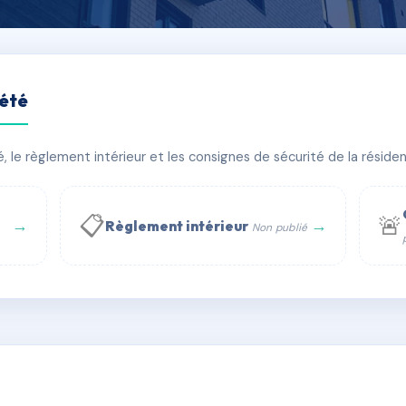
iété
OUFFLOT
le règlement intérieur et les consignes de sécurité de la résidenc
âtiment(s)
📋
🚨
→
→
Règlement intérieur
Non publié
 WhatsApp
✉ Email
té
rue Saint-Honoré, 75001 Paris - Tél. : +33 6 51 11 56 90 - 
AA0016931
🇫🇷
ww.syndic.digital - E-mail : syndic.digital@gmail.c