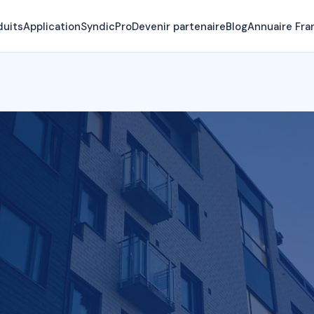
duits
Application
SyndicPro
Devenir partenaire
Blog
Annuaire Fra