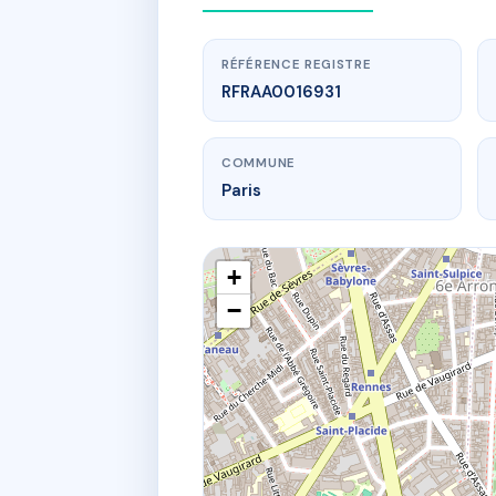
RÉFÉRENCE REGISTRE
RFRAA0016931
COMMUNE
Paris
+
−
www.
SD
20 r