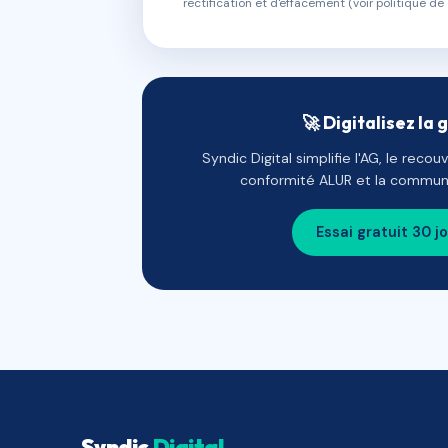
rectification et d'effacement (voir politique de 
🚀 Digitalisez la 
Syndic Digital simplifie l'AG, le reco
conformité ALUR et la communi
Essai gratuit 30 j
Syndic
Digital