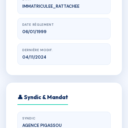
IMMATRICULEE_RATTACHEE
www.vme.plus/AA0316588
LA ROSE DES SABLES
av des plages, 11430 Gruissan
DATE RÈGLEMENT
06/01/1999
DERNIÈRE MODIF.
04/11/2024
👤 Syndic & Mandat
SYNDIC
AGENCE PIGASSOU