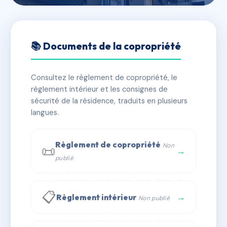
🇫🇷 RFRAA0316588
LA ROSE DES SABLES
📚 Documents de la copropriété
📍 av des plages, 11430 Gruissan
Consultez le règlement de copropriété, le
✓ Immatriculée
🏠 59 lots
🏗 38 bâtiment(s)
règlement intérieur et les consignes de
sécurité de la résidence, traduits en plusieurs
langues.
📞 Contacter Syndic Digital
💬 WhatsApp
✉ Email
Règlement de copropriété
Non
📜
→
publié
📋
→
Règlement intérieur
Non publié