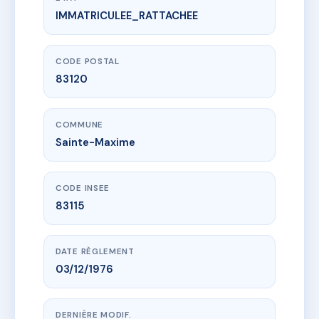
IMMATRICULEE_RATTACHEE
www.vme.plus/AA0346866
HAMEAU DU SOULEYAS
23 che des virgiles
83120 Sainte-Maxime
CODE POSTAL
83120
COMMUNE
Sainte-Maxime
CODE INSEE
83115
DATE RÈGLEMENT
03/12/1976
DERNIÈRE MODIF.