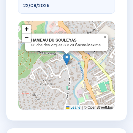
22/09/2025
+
−
×
HAMEAU DU SOULEYAS
23 che des virgiles 83120 Sainte-Maxime
Leaflet
|
© OpenStreetMap