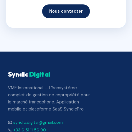
Nous contacter
Syndic
Digital
VME International — L'écosystème
complet de gestion de copropriété pour
le marché francophone. Application
mobile et plateforme SaaS SyndicPro.
📧
syndic.digital@gmail.com
📞
+33 6 51 11 56 90