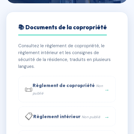
🇫🇷 RFRAA0346866
HAMEAU DU SOULEYAS
📚 Documents de la copropriété
📍 23 che des virgiles 83120 Sainte-Maxime
Consultez le règlement de copropriété, le
✓ Immatriculée
🏠 65 lots
🏗 4 bâtiment(s)
règlement intérieur et les consignes de
sécurité de la résidence, traduits en plusieurs
langues.
📞 Contacter Syndic Digital
💬 WhatsApp
✉ Email
Règlement de copropriété
Non
📜
→
publié
📋
→
Règlement intérieur
Non publié