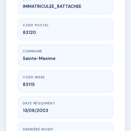
IMMATRICULEE_RATTACHEE
www.vme.plus/AA0889899
DOMAINE DES PINS BLEUS
24 che des saquedes
83120 Sainte-Maxime
CODE POSTAL
83120
COMMUNE
Sainte-Maxime
CODE INSEE
83115
DATE RÈGLEMENT
13/08/2003
DERNIÈRE MODIF.