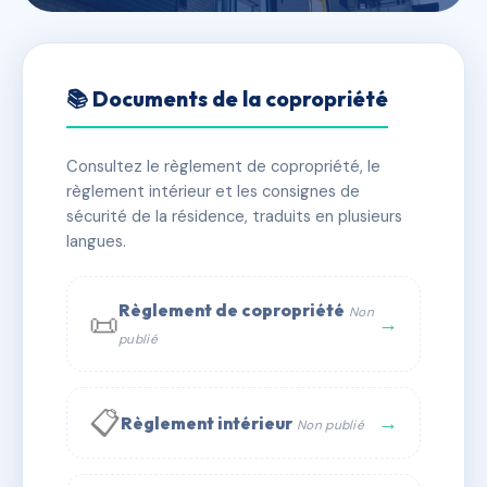
🇫🇷 RFRAA0889899
DOMAINE DES PINS BLEUS
📚 Documents de la copropriété
📍 24 che des saquedes 83120 Sainte-Maxime
Consultez le règlement de copropriété, le
✓ Immatriculée
🏠 185 lots
🏗 3 bâtiment(s)
règlement intérieur et les consignes de
sécurité de la résidence, traduits en plusieurs
langues.
📞 Contacter Syndic Digital
💬 WhatsApp
✉ Email
Règlement de copropriété
Non
📜
→
publié
📋
→
Règlement intérieur
Non publié