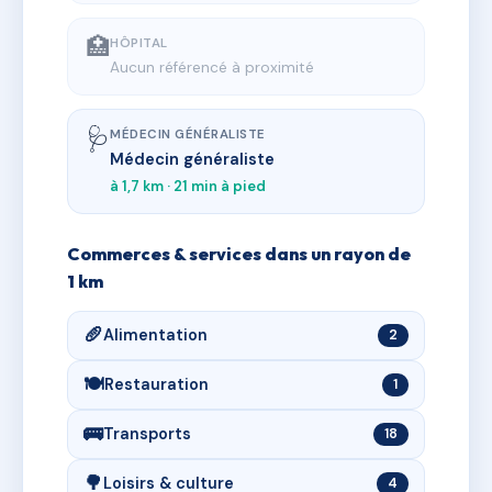
🏥
HÔPITAL
Aucun référencé à proximité
🩺
MÉDECIN GÉNÉRALISTE
Médecin généraliste
à 1,7 km · 21 min à pied
Commerces & services dans un rayon de
1 km
🥖
Alimentation
2
🍽️
Restauration
1
🚌
Transports
18
🌳
Loisirs & culture
4