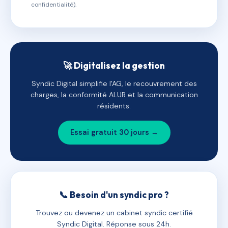
confidentialité).
🚀 Digitalisez la gestion
Syndic Digital simplifie l'AG, le recouvrement des
charges, la conformité ALUR et la communication
résidents.
Essai gratuit 30 jours →
📞 Besoin d'un syndic pro ?
Trouvez ou devenez un cabinet syndic certifié
Syndic Digital. Réponse sous 24h.