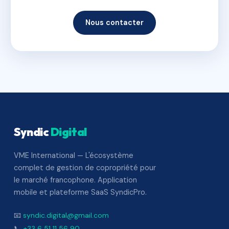
Nous contacter
Syndic
Digital
VME International — L'écosystème
complet de gestion de copropriété pour
le marché francophone. Application
mobile et plateforme SaaS SyndicPro.
📧
syndic.digital@gmail.com
📞
+33 6 51 11 56 90