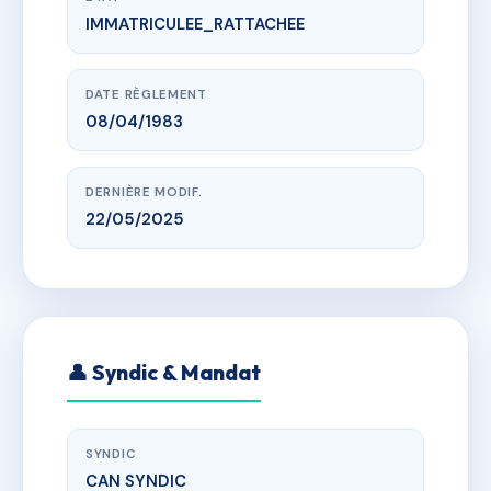
IMMATRICULEE_RATTACHEE
www.vme.plus/AA1053040
LE FLORENCE
69 tra paul, 13008 Marseille
DATE RÈGLEMENT
08/04/1983
DERNIÈRE MODIF.
22/05/2025
👤 Syndic & Mandat
SYNDIC
CAN SYNDIC