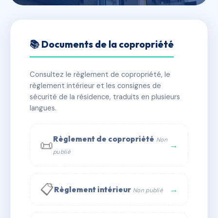
🇫🇷 RFRAA1053040
LE FLORENCE
📚 Documents de la copropriété
📍 69 tra paul, 13008 Marseille
Consultez le règlement de copropriété, le
✓ Immatriculée
🏠 80 lots
🏗 2 bâtiment(s)
règlement intérieur et les consignes de
sécurité de la résidence, traduits en plusieurs
langues.
📞 Contacter Syndic Digital
💬 WhatsApp
✉ Email
Règlement de copropriété
Non
📜
→
publié
📋
→
Règlement intérieur
Non publié