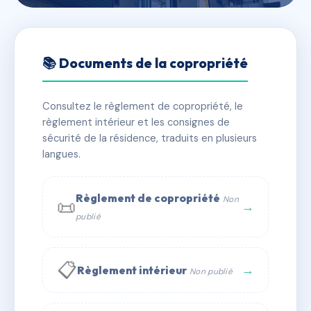
🇫🇷 RFRAA1136399
SDC ANTINEA 1
📚 Documents de la copropriété
📍 av de melgueil, 34280 La Grande-Motte
Consultez le règlement de copropriété, le
✓ Immatriculée
🏠 213 lots
🏗 4 bâtiment(s)
règlement intérieur et les consignes de
sécurité de la résidence, traduits en plusieurs
langues.
📞 Contacter Syndic Digital
💬 WhatsApp
✉ Email
Règlement de copropriété
Non
📜
→
publié
📋
→
Règlement intérieur
Non publié