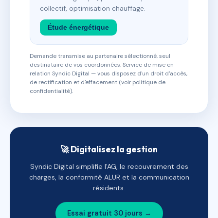
collectif, optimisation chauffage.
Étude énergétique
Demande transmise au partenaire sélectionné, seul
destinataire de vos coordonnées. Service de mise en
relation Syndic Digital — vous disposez d'un droit d'accès,
de rectification et d'effacement (voir politique de
confidentialité).
🚀 Digitalisez la gestion
Syndic Digital simplifie l'AG, le recouvrement des
charges, la conformité ALUR et la communication
résidents.
Essai gratuit 30 jours →