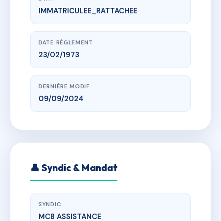
IMMATRICULEE_RATTACHEE
www.vme.plus/AA1136399
SDC ANTINEA 1
av de melgueil, 34280 La Grande-Motte
DATE RÈGLEMENT
23/02/1973
DERNIÈRE MODIF.
09/09/2024
👤 Syndic & Mandat
SYNDIC
MCB ASSISTANCE