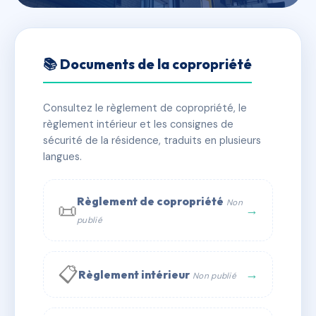
🇫🇷 RFRAA1146604
L'ECRIN DE LA NARTELLE
📚 Documents de la copropriété
📍 34 che de la vierge noire 83120 Sainte-Maxime
Consultez le règlement de copropriété, le
✓ Immatriculée
🏠 35 lots
🏗 2 bâtiment(s)
règlement intérieur et les consignes de
sécurité de la résidence, traduits en plusieurs
langues.
📞 Contacter Syndic Digital
💬 WhatsApp
✉ Email
Règlement de copropriété
Non
📜
→
publié
📋
→
Règlement intérieur
Non publié