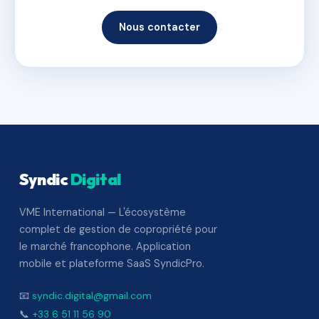
Nous contacter
Syndic
Digital
VME International — L'écosystème
complet de gestion de copropriété pour
le marché francophone. Application
mobile et plateforme SaaS SyndicPro.
📧
syndic.digital@gmail.com
📞
+33 6 51 11 56 90