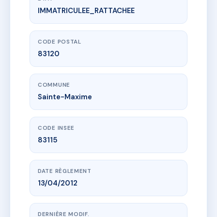
IMMATRICULEE_RATTACHEE
www.vme.plus/AA1146604
L'ECRIN DE LA NARTELLE
34 che de la vierge noire
83120 Sainte-Maxime
CODE POSTAL
83120
COMMUNE
Sainte-Maxime
CODE INSEE
83115
DATE RÈGLEMENT
13/04/2012
DERNIÈRE MODIF.