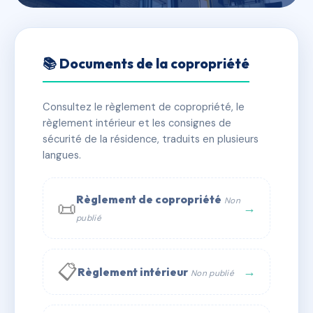
🇫🇷 RFRAA1160613
RESIDENCE JEAN GUERNER
📚 Documents de la copropriété
📍 27 r francois dor 51100 Reims
Consultez le règlement de copropriété, le
✓ Immatriculée
🏠 262 lots
🏗 1 bâtiment(s)
règlement intérieur et les consignes de
sécurité de la résidence, traduits en plusieurs
langues.
📞 Contacter Syndic Digital
💬 WhatsApp
✉ Email
Règlement de copropriété
Non
📜
→
publié
📋
→
Règlement intérieur
Non publié