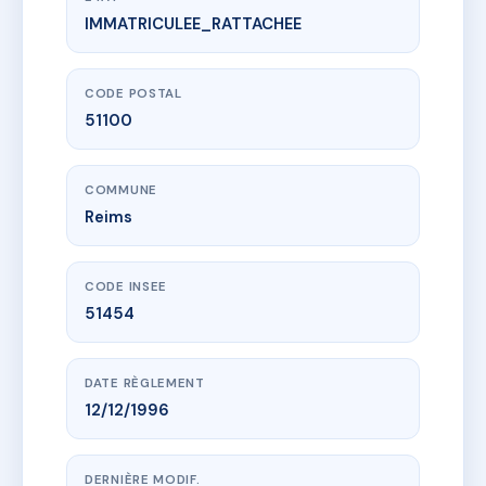
IMMATRICULEE_RATTACHEE
www.vme.plus/AA1160613
RESIDENCE JEAN GUERNER
27 r francois dor
51100 Reims
CODE POSTAL
51100
COMMUNE
Reims
CODE INSEE
51454
DATE RÈGLEMENT
12/12/1996
DERNIÈRE MODIF.