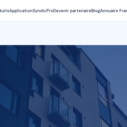
duits
Application
SyndicPro
Devenir partenaire
Blog
Annuaire Fra