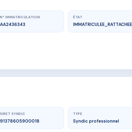
N° IMMATRICULATION
ÉTAT
AA2436343
IMMATRICULEE_RATTACHEE
vme.plus/AA2436343
E MAZARGUES - MS177155
aute provence, 04350 Malijai
SIRET SYNDIC
TYPE
91378605900018
Syndic professionnel