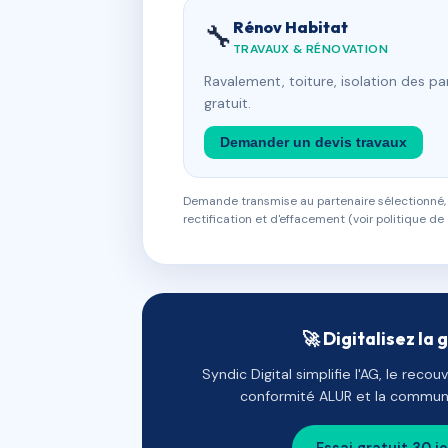
Rénov Habitat
🔧
TRAVAUX & RÉNOVATION
Ravalement, toiture, isolation des p
gratuit.
Demander un devis travaux
Demande transmise au partenaire sélectionné, s
rectification et d'effacement (voir politique de 
🚀 Digitalisez la 
Syndic Digital simplifie l'AG, le reco
conformité ALUR et la communi