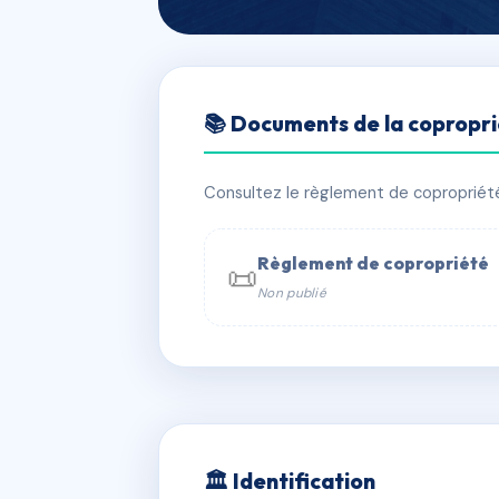
🇫🇷 RFRAA2436343
📚 Documents de la copropr
RESIDENCE MA
📍 av de la haute provence, 04350 Ma
Consultez le règlement de copropriété, 
✓ Immatriculée
🏠 60 lots
🏗 3 
Règlement de copropriété
📜
Non publié
📞 Contacter Syndic Digital

Coproprié
229 
N°
w
🏛 Identification