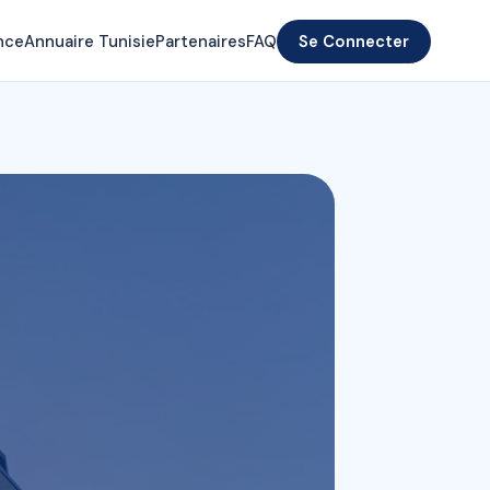
nce
Annuaire Tunisie
Partenaires
FAQ
Se Connecter