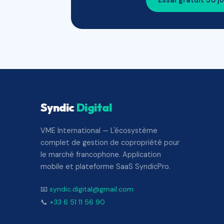
Essai gratuit 30 j
Syndic
Digital
VME International — L'écosystème
complet de gestion de copropriété pour
le marché francophone. Application
mobile et plateforme SaaS SyndicPro.
📧
syndic.digital@gmail.com
📞
+33 6 51 11 56 90