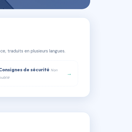
e, traduits en plusieurs langues.
Consignes de sécurité
Non
→
publié
web :
om