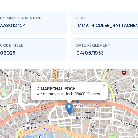
N° IMMATRICULATION
ÉTAT
AA3012424
IMMATRICULEE_RATTACHE
CODE INSEE
DATE RÈGLEMENT
06029
04/05/1953
×
vme.plus/AA3012424
4 MARECHAL FOCH
4 r du marechal foch 06400 Cannes
 MARECHAL FOCH
rechal foch
06400 Cannes