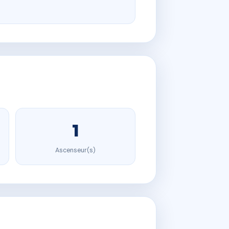
1
Ascenseur(s)