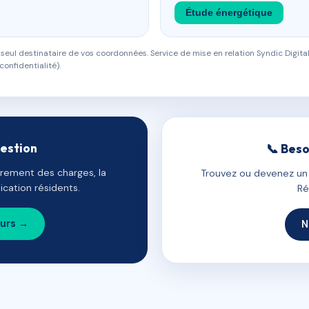
Étude énergétique
eul destinataire de vos coordonnées. Service de mise en relation Syndic Digital
confidentialité).
gestion
📞 Beso
uvrement des charges, la
Trouvez ou devenez un c
cation résidents.
Ré
ours →
N