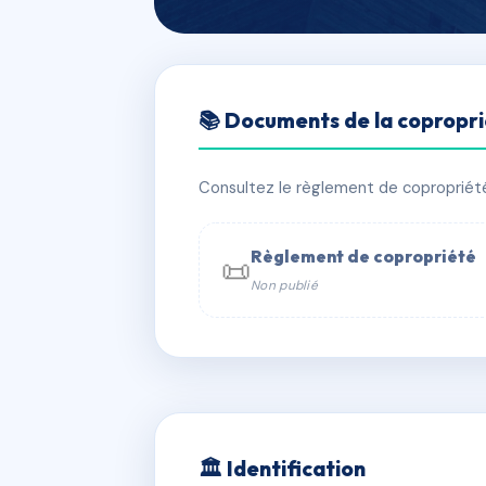
🇫🇷 RFRAA3012424
📚 Documents de la copropr
4 MARECHAL 
📍 4 r du marechal foch 06400 Cann
Consultez le règlement de copropriété, 
⚠ IMMATRICULEE_RATTACHEMENT_EX
Règlement de copropriété
📜
Non publié
📞 Contacter Syndic Digital

Coproprié
229 
N°
w
🏛 Identification