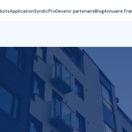
duits
Application
SyndicPro
Devenir partenaire
Blog
Annuaire Fra