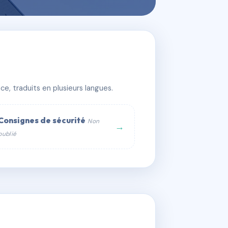
e, traduits en plusieurs langues.
Consignes de sécurité
Non
→
publié
web :
om