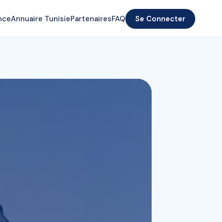
nce
Annuaire Tunisie
Partenaires
FAQ
Se Connecter