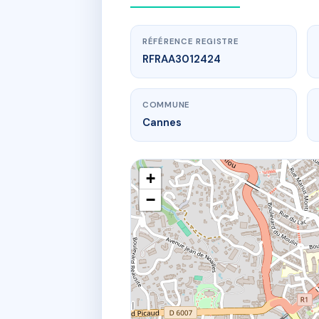
RÉFÉRENCE REGISTRE
RFRAA3012424
COMMUNE
Cannes
+
−
www.
4
4 r du ma