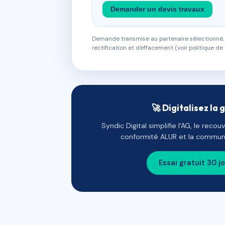
Demander un devis travaux
Demande transmise au partenaire sélectionné, s
rectification et d'effacement (voir politique de 
🚀 Digitalisez la 
Syndic Digital simplifie l'AG, le reco
conformité ALUR et la communi
Essai gratuit 30 j