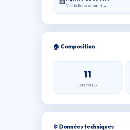
🏢
Voir la fiche cabinet →
🏠 Composition
11
Lots totaux
⚙️ Données techniques