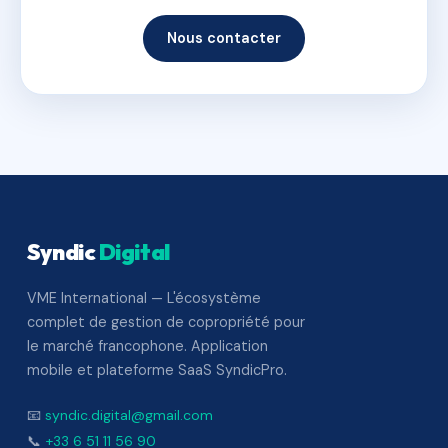
Nous contacter
Syndic
Digital
VME International — L'écosystème
complet de gestion de copropriété pour
le marché francophone. Application
mobile et plateforme SaaS SyndicPro.
📧
syndic.digital@gmail.com
📞
+33 6 51 11 56 90