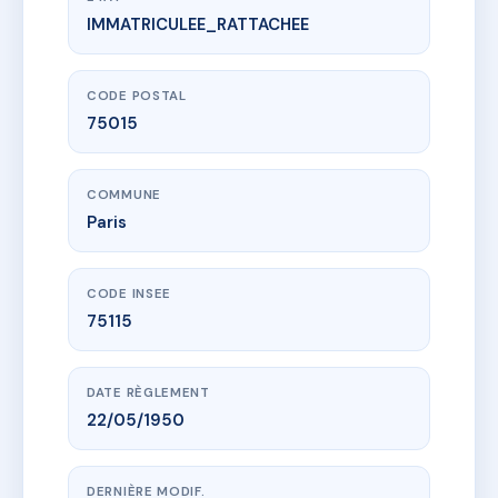
IMMATRICULEE_RATTACHEE
www.vme.plus/AA3169430
SDC 4 rue Alasseur
4 r alasseur
75015 Paris
CODE POSTAL
75015
COMMUNE
Paris
CODE INSEE
75115
DATE RÈGLEMENT
22/05/1950
DERNIÈRE MODIF.