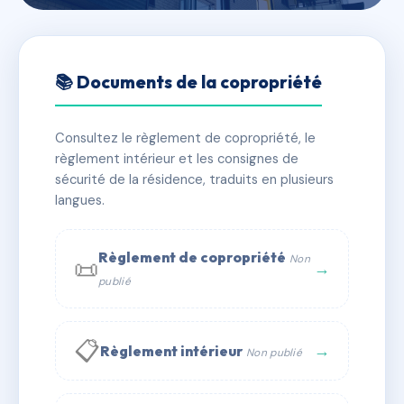
🇫🇷 RFRAA3169430
SDC 4 rue Alasseur
📚 Documents de la copropriété
📍 4 r alasseur 75015 Paris
Consultez le règlement de copropriété, le
✓ Immatriculée
🏠 27 lots
🏗 1 bâtiment(s)
règlement intérieur et les consignes de
sécurité de la résidence, traduits en plusieurs
langues.
📞 Contacter Syndic Digital
💬 WhatsApp
✉ Email
Règlement de copropriété
Non
📜
→
publié
📋
→
Règlement intérieur
Non publié