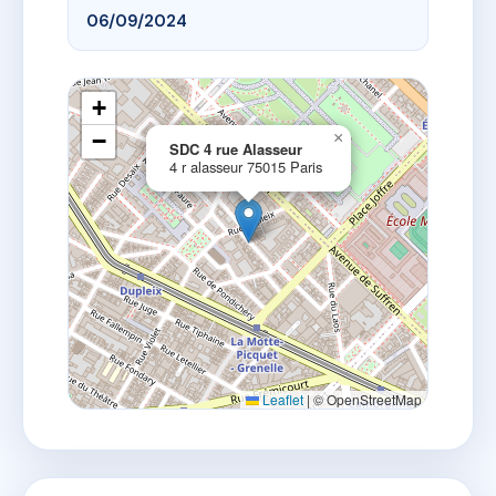
06/09/2024
+
−
×
SDC 4 rue Alasseur
4 r alasseur 75015 Paris
Leaflet
|
© OpenStreetMap