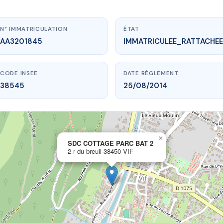
N° IMMATRICULATION
ÉTAT
AA3201845
IMMATRICULEE_RATTACHEE
CODE INSEE
DATE RÈGLEMENT
38545
25/08/2014
×
vme.plus/AA3201845
SDC COTTAGE PARC BAT 2
2 r du breuil 38450 VIF
COTTAGE PARC BAT 2
r du breuil
38450 VIF