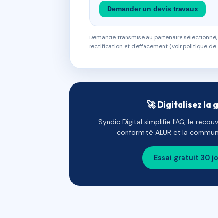
Demander un devis travaux
Demande transmise au partenaire sélectionné, s
rectification et d'effacement (voir politique de 
🚀 Digitalisez la 
Syndic Digital simplifie l'AG, le reco
conformité ALUR et la communi
Essai gratuit 30 j