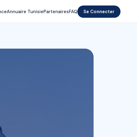
nce
Annuaire Tunisie
Partenaires
FAQ
Se Connecter