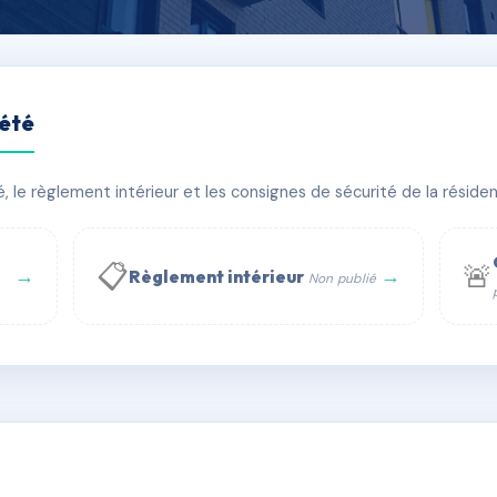
iété
PARC BAT 2
le règlement intérieur et les consignes de sécurité de la résidenc
âtiment(s)
📋
🚨
→
→
Règlement intérieur
Non publié
 WhatsApp
✉ Email
té
rue Saint-Honoré, 75001 Paris - Tél. : +33 6 51 11 56 90 - 
AA3201845
🇫🇷
ww.syndic.digital - E-mail : syndic.digital@gmail.c