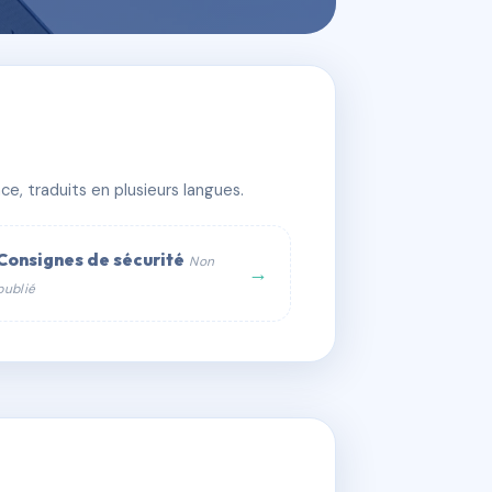
e, traduits en plusieurs langues.
Consignes de sécurité
Non
→
publié
web :
om