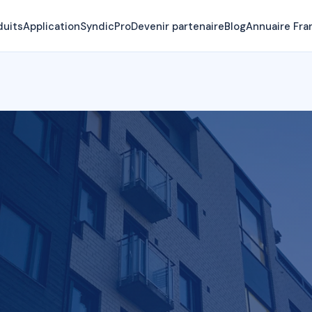
duits
Application
SyndicPro
Devenir partenaire
Blog
Annuaire Fra