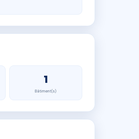
1
Bâtiment(s)