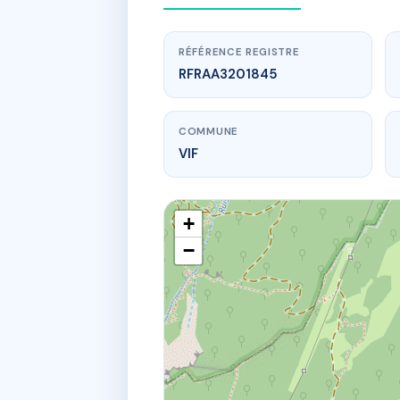
RÉFÉRENCE REGISTRE
RFRAA3201845
COMMUNE
VIF
+
−
www.
SDC 
2 