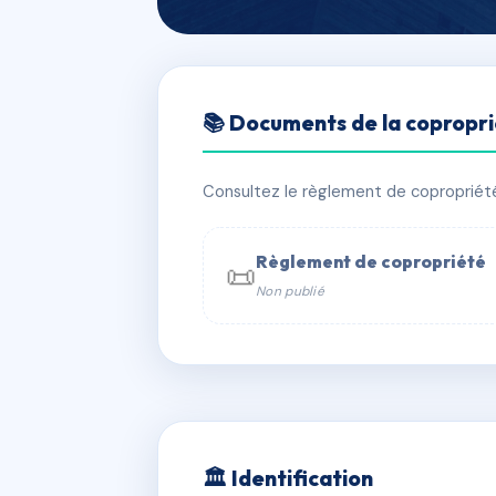
🇫🇷 RFRAA3201845
📚 Documents de la copropr
SDC COTTAGE 
📍 2 r du breuil 38450 VIF
Consultez le règlement de copropriété, 
✓ Immatriculée
🏠 19 lots
🏗 1 b
Règlement de copropriété
📜
Non publié
📞 Contacter Syndic Digital

Coproprié
229 
N°
w
🏛 Identification