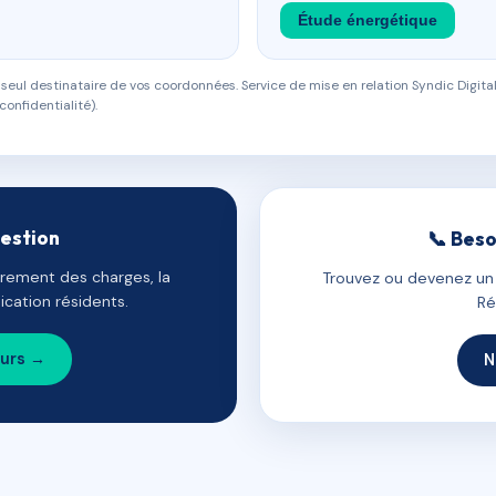
Étude énergétique
eul destinataire de vos coordonnées. Service de mise en relation Syndic Digital
confidentialité).
gestion
📞 Beso
uvrement des charges, la
Trouvez ou devenez un c
cation résidents.
Ré
ours →
N