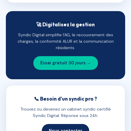
🚀 Digitalisez la gestion
Syndic Digital simplifie l'AG, le recouvrement des
charges, la conformité ALUR et la communication
résidents.
Essai gratuit 30 jours →
📞 Besoin d'un syndic pro ?
Trouvez ou devenez un cabinet syndic certifié
Syndic Digital. Réponse sous 24h.
Nous contacter