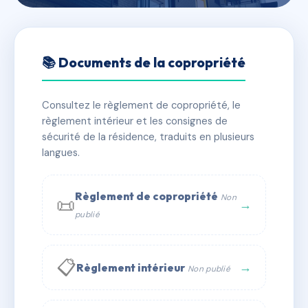
🇫🇷 RFRAA4162301
127 BIS RUE DE CHANZY
📚 Documents de la copropriété
📍 127 BIS RUE DE CHANZY 78800 HOUILLES
Consultez le règlement de copropriété, le
✓ Immatriculée
🏠 14 lots
🏗 1 bâtiment(s)
règlement intérieur et les consignes de
sécurité de la résidence, traduits en plusieurs
langues.
📞 Contacter Syndic Digital
💬 WhatsApp
✉ Email
Règlement de copropriété
Non
📜
→
publié
📋
→
Règlement intérieur
Non publié