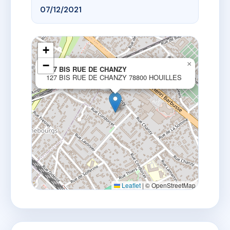
07/12/2021
+
−
×
127 BIS RUE DE CHANZY
127 BIS RUE DE CHANZY 78800 HOUILLES
Leaflet
|
© OpenStreetMap