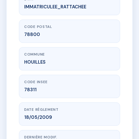
IMMATRICULEE_RATTACHEE
www.vme.plus/AA4162301
127 BIS RUE DE CHANZY
127 BIS RUE DE CHANZY
78800 HOUILLES
CODE POSTAL
78800
COMMUNE
HOUILLES
CODE INSEE
78311
DATE RÈGLEMENT
18/05/2009
DERNIÈRE MODIF.