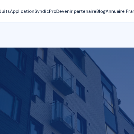
duits
Application
SyndicPro
Devenir partenaire
Blog
Annuaire Fra