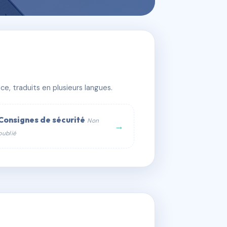
e, traduits en plusieurs langues.
Consignes de sécurité
Non
→
publié
web :
om