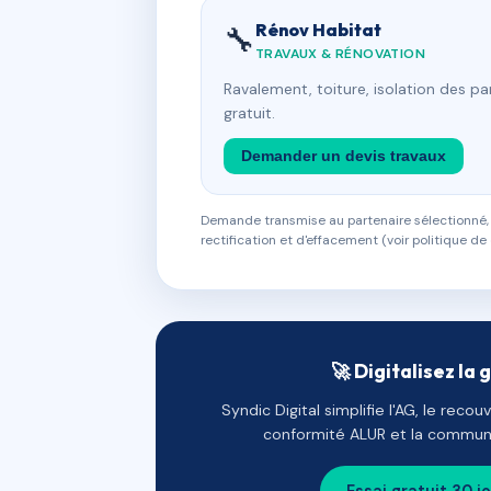
Rénov Habitat
🔧
TRAVAUX & RÉNOVATION
Ravalement, toiture, isolation des p
gratuit.
Demander un devis travaux
Demande transmise au partenaire sélectionné, s
rectification et d'effacement (voir politique de 
🚀 Digitalisez la 
Syndic Digital simplifie l'AG, le reco
conformité ALUR et la communi