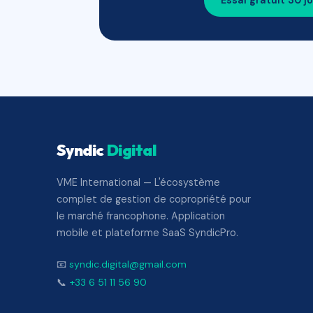
Essai gratuit 30 j
Syndic
Digital
VME International — L'écosystème
complet de gestion de copropriété pour
le marché francophone. Application
mobile et plateforme SaaS SyndicPro.
📧
syndic.digital@gmail.com
📞
+33 6 51 11 56 90