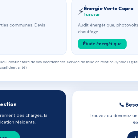
Énergie Verte Copro
⚡
ÉNERGIE
arties communes. Devis
Audit énergétique, photovolta
chauffage.
Étude énergétique
eul destinataire de vos coordonnées. Service de mise en relation Syndic Digital
confidentialité).
gestion
📞 Beso
uvrement des charges, la
Trouvez ou devenez un c
cation résidents.
Ré