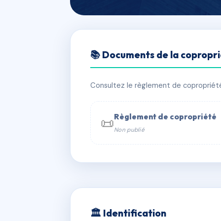
🇫🇷 RFRAA4829768
📚 Documents de la copropr
MARCH LAND 
📍 166 impasse du bois couchant,
Consultez le règlement de copropriété, 
✓ Immatriculée
🏠 176 lots
🏗 3 
Règlement de copropriété
📜
Non publié
📞 Contacter Syndic Digital

Copropriét
229 
w
🏛 Identification