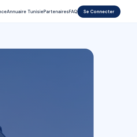
nce
Annuaire Tunisie
Partenaires
FAQ
Se Connecter