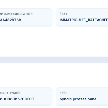
N° IMMATRICULATION
ÉTAT
AA4829768
IMMATRICULEE_RATTACHEE
www.vme.plus/AA4829768
MARCH LAND 3
 du bois couchant, 34280 LA GRANDE MOTTE
SIRET SYNDIC
TYPE
80098985700019
Syndic professionnel