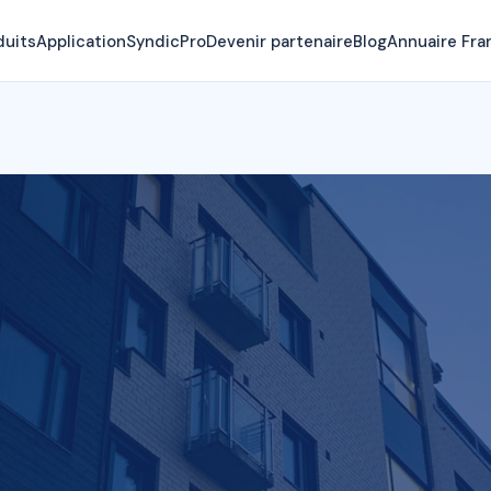
duits
Application
SyndicPro
Devenir partenaire
Blog
Annuaire Fra