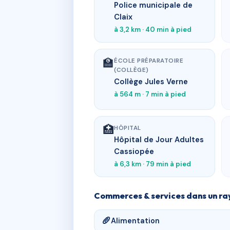
Police municipale de
Claix
à 3,2 km · 40 min à pied
🏫
ÉCOLE PRÉPARATOIRE
(COLLÈGE)
Collège Jules Verne
à 564 m · 7 min à pied
🏥
HÔPITAL
Hôpital de Jour Adultes
Cassiopée
à 6,3 km · 79 min à pied
Commerces & services dans un ra
🥖
Alimentation