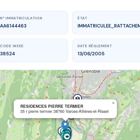
N° IMMATRICULATION
ÉTAT
AA6144463
IMMATRICULEE_RATTACHE
CODE INSEE
DATE RÈGLEMENT
38524
13/06/2005
www.vme.plus/AA6144463
ESIDENCES PIERRE TERMIER
termier
38760 Varces-Allières-et-Risset
🏥
×
RESIDENCES PIERRE TERMIER
35 r pierre termier 38760 Varces-Allières-et-Risset
🚓
🏦
🥖
🛍️
🛍️
🍽️
🛍️
🥖
🥖
🥖
🏫
🚌
🚌
💊
🌳
🌳
🚌
🚌
🛍️
🥖
⚕️
🌳
🌳
🧸
🏫
🌳
🌳
🚌
🚌
🍽️
🏦
🛍️
🍽️
🛍️
🏦
🥖
🏦
⚕️
🏦
🏦
🍽️
🍽️
⚕️
🍽️