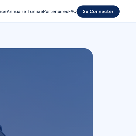
nce
Annuaire Tunisie
Partenaires
FAQ
Se Connecter