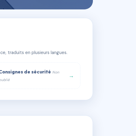
e, traduits en plusieurs langues.
Consignes de sécurité
Non
→
publié
web :
om