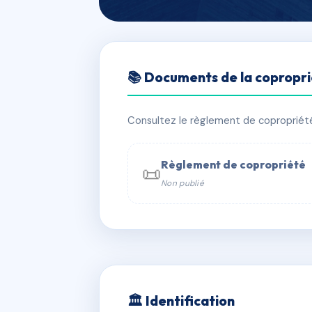
🇫🇷 RFRAA6144463
📚 Documents de la copropr
RESIDENCES P
📍 35 r pierre termier 38760 Varces-
Consultez le règlement de copropriété, 
⚠ IMMATRICULEE_RATTACHEMENT_EX
Règlement de copropriété
📜
Non publié
📞 Contacter Syndic Digital

Copropriét
229 
w
🏛 Identification