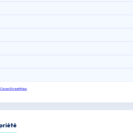
OpenStreetMap
.
priété