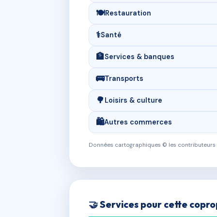
🍽️
Restauration
⚕️
Santé
🏦
Services & banques
🚌
Transports
🌳
Loisirs & culture
🛍️
Autres commerces
Données cartographiques © les contributeurs
🤝 Services pour cette copro