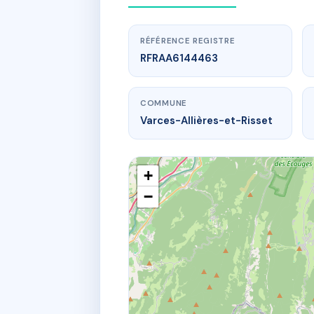
RÉFÉRENCE REGISTRE
RFRAA6144463
COMMUNE
Varces-Allières-et-Risset
+
−
R
35 r pierre 