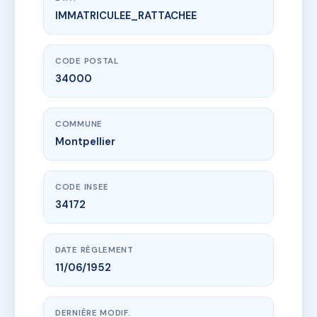
IMMATRICULEE_RATTACHEE
www.vme.plus/AA6457881
SDC 4 OBSERVATOIRE
4 bd de l'observatoire
34000 Montpellier
CODE POSTAL
34000
COMMUNE
Montpellier
CODE INSEE
34172
DATE RÈGLEMENT
11/06/1952
DERNIÈRE MODIF.