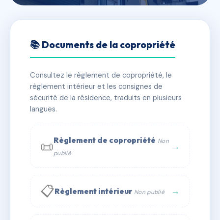
🇫🇷 RFRAA6457881
SDC 4 OBSERVATOIRE
📚 Documents de la copropriété
📍 4 bd de l'observatoire 34000 Montpellier
Consultez le règlement de copropriété, le
✓ Immatriculée
🏠 4 lots
🏗 1 bâtiment(s)
règlement intérieur et les consignes de
sécurité de la résidence, traduits en plusieurs
langues.
📞 Contacter Syndic Digital
💬 WhatsApp
✉ Email
Règlement de copropriété
Non
📜
→
publié
📋
→
Règlement intérieur
Non publié