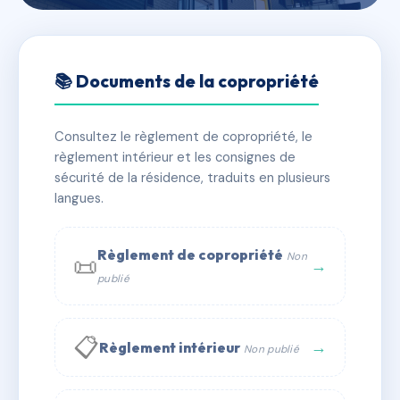
🇫🇷 RFRAA6878979
SDC 33 rue du Faubourg du
📚 Documents de la copropriété
Courreau
Consultez le règlement de copropriété, le
📍 33 r du fbg du courreau 34000 Montpellier
règlement intérieur et les consignes de
✓ Immatriculée
🏠 22 lots
🏗 1 bâtiment(s)
sécurité de la résidence, traduits en plusieurs
langues.
📞 Contacter Syndic Digital
💬 WhatsApp
Règlement de copropriété
Non
📜
✉ Email
→
publié
📋
→
Règlement intérieur
Non publié