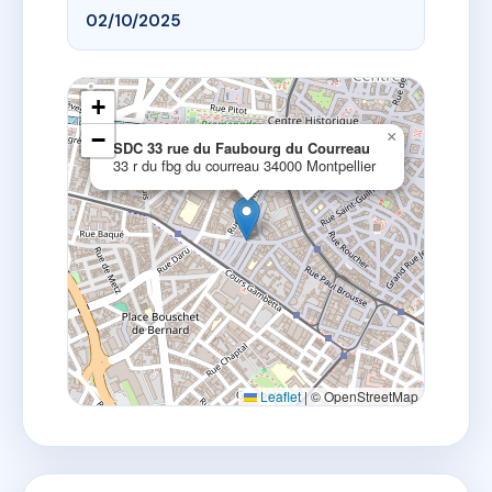
02/10/2025
+
−
×
SDC 33 rue du Faubourg du Courreau
33 r du fbg du courreau 34000 Montpellier
Leaflet
|
© OpenStreetMap