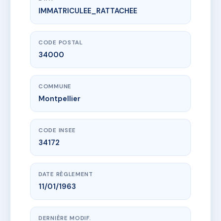
IMMATRICULEE_RATTACHEE
www.vme.plus/AA6878979
SDC 33 rue du Faubourg du Courreau
33 r du fbg du courreau
34000 Montpellier
CODE POSTAL
34000
COMMUNE
Montpellier
CODE INSEE
34172
DATE RÈGLEMENT
11/01/1963
DERNIÈRE MODIF.