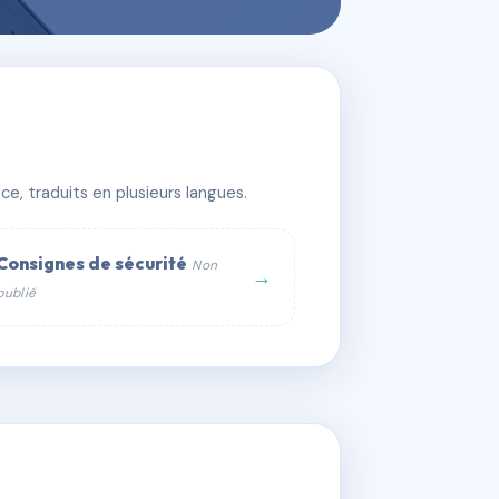
e, traduits en plusieurs langues.
Consignes de sécurité
Non
→
publié
web :
om