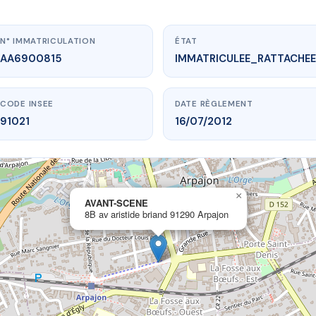
N° IMMATRICULATION
ÉTAT
AA6900815
IMMATRICULEE_RATTACHEE
CODE INSEE
DATE RÈGLEMENT
91021
16/07/2012
×
vme.plus/AA6900815
AVANT-SCENE
8B av aristide briand 91290 Arpajon
AVANT-SCENE
stide briand
91290 Arpajon