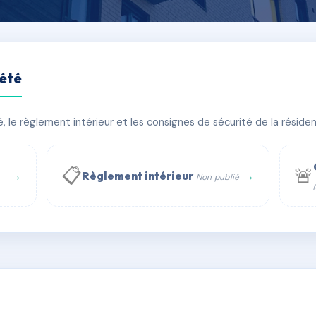
iété
n
le règlement intérieur et les consignes de sécurité de la résidenc
bâtiment(s)
📋
🚨
→
→
Règlement intérieur
Non publié
 WhatsApp
✉ Email
té
rue Saint-Honoré, 75001 Paris - Tél. : +33 6 51 11 56 90 - 
AA6900815
🇫🇷
ww.syndic.digital - E-mail : syndic.digital@gmail.c