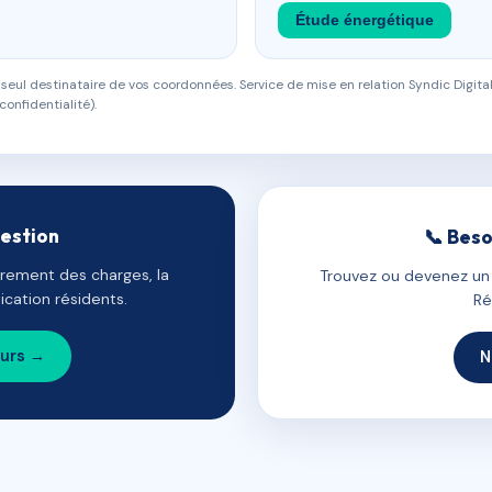
Étude énergétique
eul destinataire de vos coordonnées. Service de mise en relation Syndic Digital
confidentialité).
gestion
📞 Beso
uvrement des charges, la
Trouvez ou devenez un c
cation résidents.
Ré
ours →
N