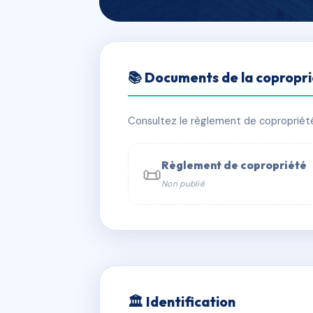
🇫🇷 RFRAA6900815
📚 Documents de la copropr
AVANT-SCENE
📍 8B av aristide briand 91290 Arpajo
Consultez le règlement de copropriété, 
✓ Immatriculée
🏠 86 lots
🏗 2 
Règlement de copropriété
📜
Non publié
📞 Contacter Syndic Digital

Coproprié
229 
N°
w
🏛 Identification