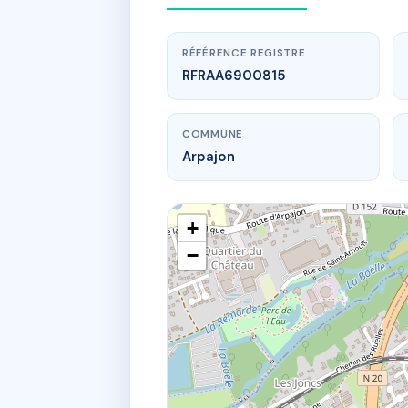
RÉFÉRENCE REGISTRE
RFRAA6900815
COMMUNE
Arpajon
+
−
www.
8B av ari