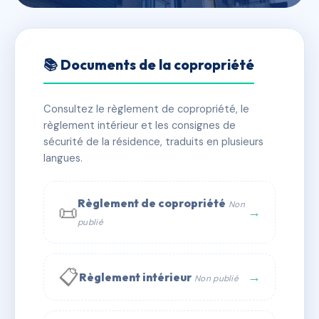
🇫🇷 RFRAA7493257
LE COTTAGE
📚 Documents de la copropriété
📍 10 av du 11 novembre 1918 13260 Cassis
Consultez le règlement de copropriété, le
✓ Immatriculée
🏠 38 lots
🏗 3 bâtiment(s)
règlement intérieur et les consignes de
sécurité de la résidence, traduits en plusieurs
langues.
📞 Contacter Syndic Digital
💬 WhatsApp
✉ Email
Règlement de copropriété
Non
📜
→
publié
📋
→
Règlement intérieur
Non publié