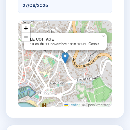
27/06/2025
+
−
×
LE COTTAGE
10 av du 11 novembre 1918 13260 Cassis
Leaflet
|
© OpenStreetMap