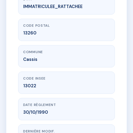
IMMATRICULEE_RATTACHEE
www.vme.plus/AA7493257
LE COTTAGE
10 av du 11 novembre 1918
13260 Cassis
CODE POSTAL
13260
COMMUNE
Cassis
CODE INSEE
13022
DATE RÈGLEMENT
30/10/1990
DERNIÈRE MODIF.