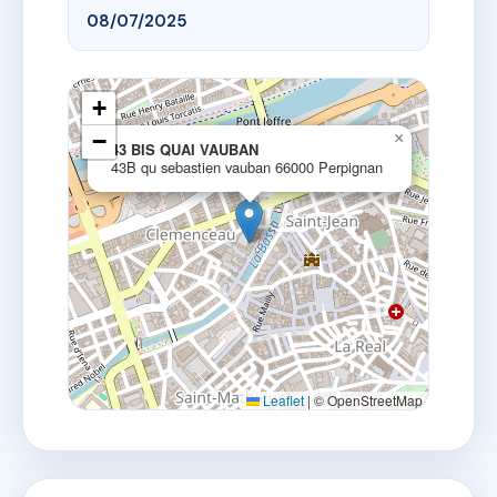
08/07/2025
+
−
×
43 BIS QUAI VAUBAN
43B qu sebastien vauban 66000 Perpignan
Leaflet
|
© OpenStreetMap