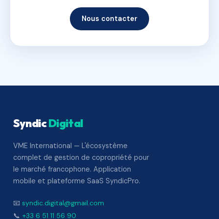
Nous contacter
Syndic
Digital
VME International — L'écosystème
complet de gestion de copropriété pour
le marché francophone. Application
mobile et plateforme SaaS SyndicPro.
📧
syndic.digital@gmail.com
📞
+33 6 51 11 56 90