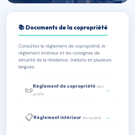
🇫🇷 RFRAA7703051
43 BIS QUAI VAUBAN
📚 Documents de la copropriété
📍 43B qu sebastien vauban 66000 Perpignan
Consultez le règlement de copropriété, le
✓ Immatriculée
🏠 24 lots
🏗 1 bâtiment(s)
règlement intérieur et les consignes de
sécurité de la résidence, traduits en plusieurs
langues.
📞 Contacter Syndic Digital
💬 WhatsApp
✉ Email
Règlement de copropriété
Non
📜
→
publié
📋
→
Règlement intérieur
Non publié