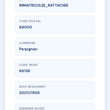
IMMATRICULEE_RATTACHEE
www.vme.plus/AA7703051
43 BIS QUAI VAUBAN
43B qu sebastien vauban
66000 Perpignan
CODE POSTAL
66000
COMMUNE
Perpignan
CODE INSEE
66136
DATE RÈGLEMENT
30/01/1956
DERNIÈRE MODIF.