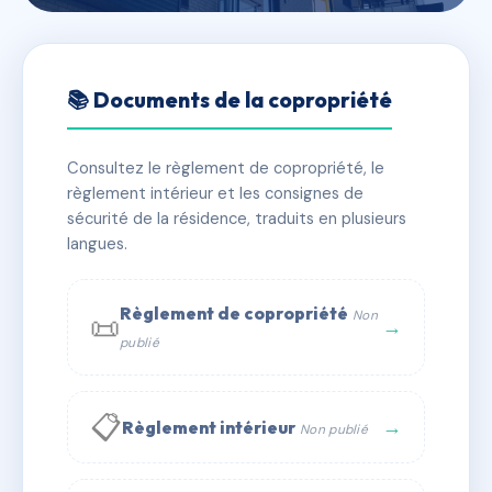
🇫🇷 RFRAA7751308
SDC 21 rue Barbet de Jouy
📚 Documents de la copropriété
📍 21 r barbet de jouy 75007 Paris
Consultez le règlement de copropriété, le
✓ Immatriculée
🏠 47 lots
🏗 2 bâtiment(s)
règlement intérieur et les consignes de
sécurité de la résidence, traduits en plusieurs
langues.
📞 Contacter Syndic Digital
💬 WhatsApp
✉ Email
Règlement de copropriété
Non
📜
→
publié
📋
→
Règlement intérieur
Non publié