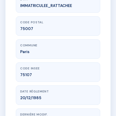
IMMATRICULEE_RATTACHEE
www.vme.plus/AA7751308
SDC 21 rue Barbet de Jouy
21 r barbet de jouy
75007 Paris
CODE POSTAL
75007
COMMUNE
Paris
CODE INSEE
75107
DATE RÈGLEMENT
20/12/1985
DERNIÈRE MODIF.