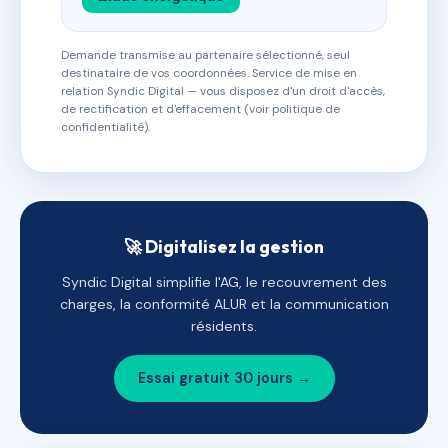
Demande transmise au partenaire sélectionné, seul
destinataire de vos coordonnées. Service de mise en
relation Syndic Digital — vous disposez d'un droit d'accès,
de rectification et d'effacement (voir politique de
confidentialité).
🚀 Digitalisez la gestion
Syndic Digital simplifie l'AG, le recouvrement des
charges, la conformité ALUR et la communication
résidents.
Essai gratuit 30 jours →