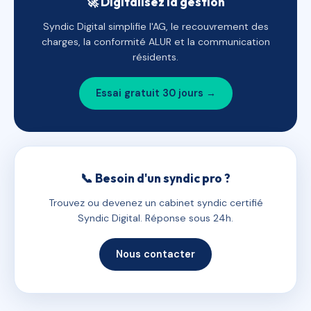
🚀 Digitalisez la gestion
Syndic Digital simplifie l'AG, le recouvrement des
charges, la conformité ALUR et la communication
résidents.
Essai gratuit 30 jours →
📞 Besoin d'un syndic pro ?
Trouvez ou devenez un cabinet syndic certifié
Syndic Digital. Réponse sous 24h.
Nous contacter