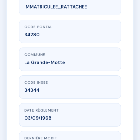
IMMATRICULEE_RATTACHEE
www.vme.plus/AA7778624
SAINT CLAIR 1
60 pl des cosmonautes
34280 La Grande-Motte
CODE POSTAL
34280
COMMUNE
La Grande-Motte
CODE INSEE
34344
DATE RÈGLEMENT
03/09/1968
DERNIÈRE MODIF.