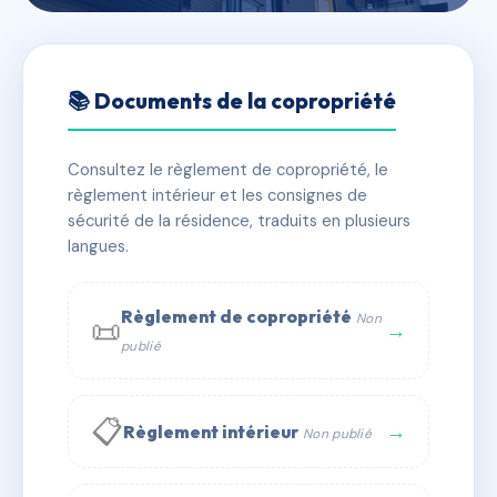
🇫🇷 RFRAA7778624
SAINT CLAIR 1
📚 Documents de la copropriété
📍 60 pl des cosmonautes 34280 La Grande-Motte
Consultez le règlement de copropriété, le
✓ Immatriculée
🏠 129 lots
🏗 3 bâtiment(s)
règlement intérieur et les consignes de
sécurité de la résidence, traduits en plusieurs
langues.
📞 Contacter Syndic Digital
💬 WhatsApp
✉ Email
Règlement de copropriété
Non
📜
→
publié
📋
→
Règlement intérieur
Non publié