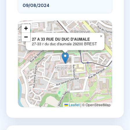
09/08/2024
+
−
×
27 A 33 RUE DU DUC D'AUMALE
27-33 r du duc d'aumale 29200 BREST
Leaflet
|
© OpenStreetMap