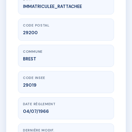
IMMATRICULEE_RATTACHEE
www.vme.plus/AA7848500
27 A 33 RUE DU DUC D'AUMALE
27-33 r du duc d'aumale
29200 BREST
CODE POSTAL
29200
COMMUNE
BREST
CODE INSEE
29019
DATE RÈGLEMENT
04/07/1966
DERNIÈRE MODIF.