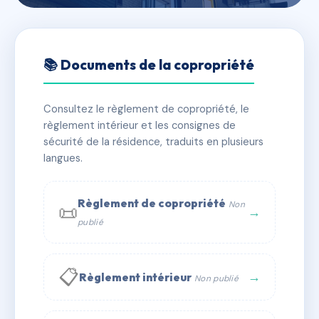
🇫🇷 RFRAA7848500
27 A 33 RUE DU DUC
📚 Documents de la copropriété
D'AUMALE
Consultez le règlement de copropriété, le
📍 27-33 r du duc d'aumale 29200 BREST
règlement intérieur et les consignes de
✓ Immatriculée
🏠 36 lots
🏗 1 bâtiment(s)
sécurité de la résidence, traduits en plusieurs
langues.
📞 Contacter Syndic Digital
💬 WhatsApp
Règlement de copropriété
Non
📜
✉ Email
→
publié
📋
→
Règlement intérieur
Non publié