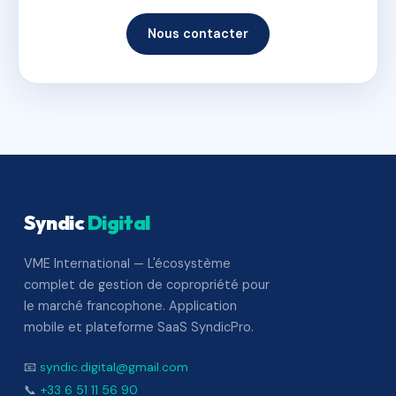
Nous contacter
Syndic
Digital
VME International — L'écosystème
complet de gestion de copropriété pour
le marché francophone. Application
mobile et plateforme SaaS SyndicPro.
📧
syndic.digital@gmail.com
📞
+33 6 51 11 56 90