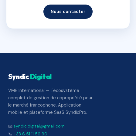
Nous contacter
Syndic
Digital
VME International — L'écosystème
complet de gestion de copropriété pour
le marché francophone. Application
mobile et plateforme SaaS SyndicPro.
📧
syndic.digital@gmail.com
📞
+33 6 51 11 56 90