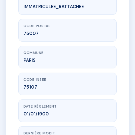
IMMATRICULEE_RATTACHEE
www.vme.plus/AA8015141
73 AVENUE BOSQUET
73 av bosquet
75007 PARIS
CODE POSTAL
75007
COMMUNE
PARIS
CODE INSEE
75107
DATE RÈGLEMENT
01/01/1900
DERNIÈRE MODIF.