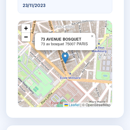
23/11/2023
+
−
×
73 AVENUE BOSQUET
73 av bosquet 75007 PARIS
Leaflet
|
© OpenStreetMap