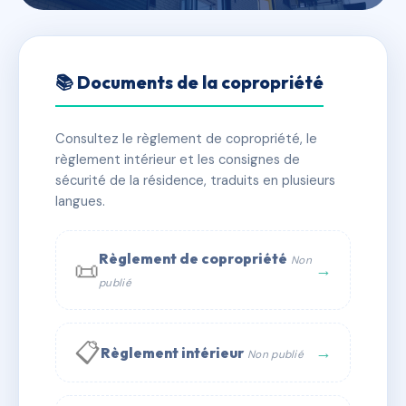
🇫🇷 RFRAA8015141
73 AVENUE BOSQUET
📚 Documents de la copropriété
📍 73 av bosquet 75007 PARIS
Consultez le règlement de copropriété, le
✓ Immatriculée
🏠 40 lots
🏗 2 bâtiment(s)
règlement intérieur et les consignes de
sécurité de la résidence, traduits en plusieurs
langues.
📞 Contacter Syndic Digital
💬 WhatsApp
✉ Email
Règlement de copropriété
Non
📜
→
publié
📋
→
Règlement intérieur
Non publié