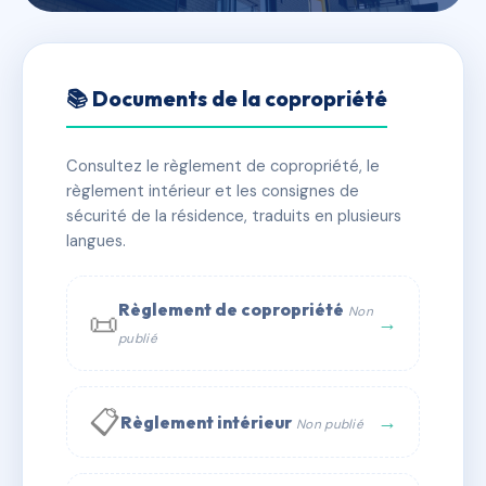
🇫🇷 RFRAA8055154
LE GRAND LARGE
📚 Documents de la copropriété
📍 5 av maurice jermini 13260 Cassis
Consultez le règlement de copropriété, le
✓ Immatriculée
🏠 28 lots
🏗 1 bâtiment(s)
règlement intérieur et les consignes de
sécurité de la résidence, traduits en plusieurs
langues.
📞 Contacter Syndic Digital
💬 WhatsApp
✉ Email
Règlement de copropriété
Non
📜
→
publié
📋
→
Règlement intérieur
Non publié