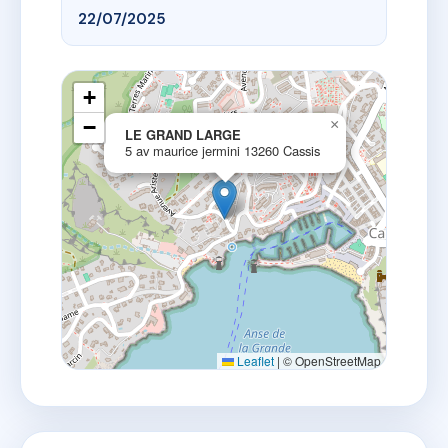
22/07/2025
+
−
×
LE GRAND LARGE
5 av maurice jermini 13260 Cassis
Leaflet
|
© OpenStreetMap