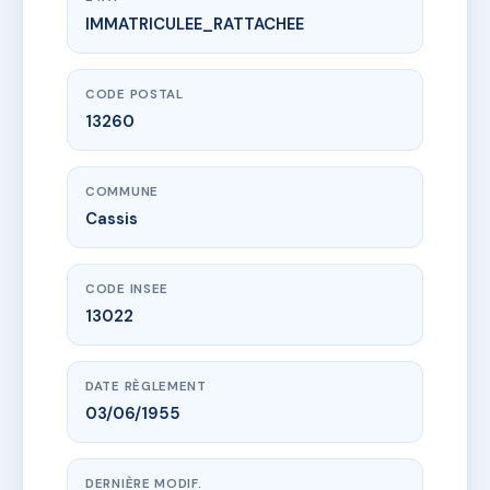
IMMATRICULEE_RATTACHEE
www.vme.plus/AA8055154
LE GRAND LARGE
5 av maurice jermini
13260 Cassis
CODE POSTAL
13260
COMMUNE
Cassis
CODE INSEE
13022
DATE RÈGLEMENT
03/06/1955
DERNIÈRE MODIF.