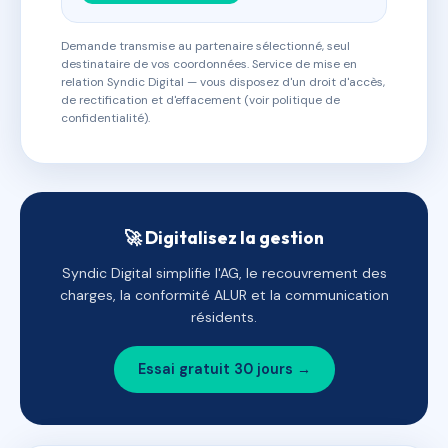
Demande transmise au partenaire sélectionné, seul
destinataire de vos coordonnées. Service de mise en
relation Syndic Digital — vous disposez d'un droit d'accès,
de rectification et d'effacement (voir politique de
confidentialité).
🚀 Digitalisez la gestion
Syndic Digital simplifie l'AG, le recouvrement des
charges, la conformité ALUR et la communication
résidents.
Essai gratuit 30 jours →