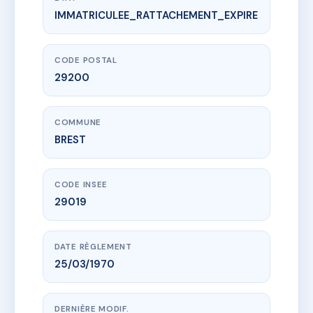
IMMATRICULEE_RATTACHEMENT_EXPIRE
www.vme.plus/AA8169674
2 A 14 RUE DU ROUERGUE
2-14 r du rouergue
29200 BREST
CODE POSTAL
29200
COMMUNE
BREST
CODE INSEE
29019
DATE RÈGLEMENT
25/03/1970
DERNIÈRE MODIF.