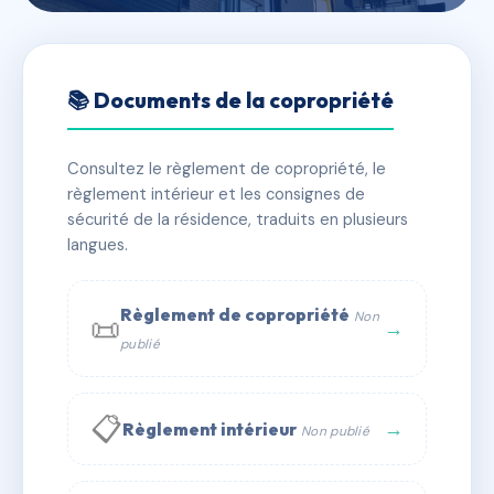
🇫🇷 RFRAA8169674
2 A 14 RUE DU ROUERGUE
📚 Documents de la copropriété
📍 2-14 r du rouergue 29200 BREST
Consultez le règlement de copropriété, le
⚠ IMMATRICULEE_RATTACHEMENT_EXPIRE
règlement intérieur et les consignes de
🏠 130 lots
🏗 7 bâtiment(s)
sécurité de la résidence, traduits en plusieurs
langues.
📞 Contacter Syndic Digital
💬 WhatsApp
Règlement de copropriété
Non
📜
✉ Email
→
publié
📋
→
Règlement intérieur
Non publié