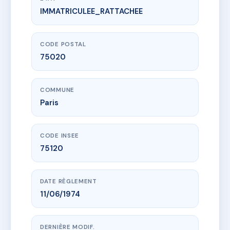
IMMATRICULEE_RATTACHEE
www.vme.plus/AA8174112
11/17 rue de la Chine
11 r de la chine
75020 Paris
CODE POSTAL
75020
COMMUNE
Paris
CODE INSEE
75120
DATE RÈGLEMENT
11/06/1974
DERNIÈRE MODIF.