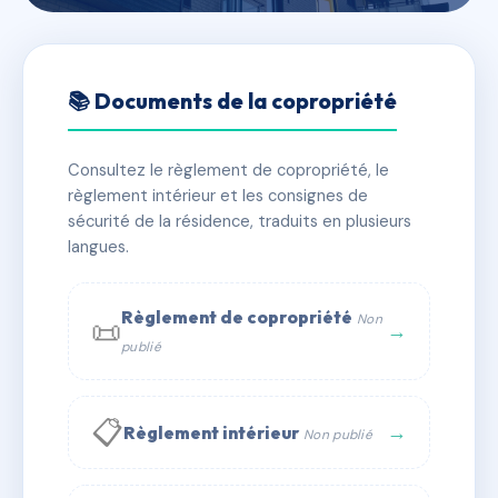
🇫🇷 RFRAA8174112
11/17 rue de la Chine
📚 Documents de la copropriété
📍 11 r de la chine 75020 Paris
Consultez le règlement de copropriété, le
✓ Immatriculée
🏠 414 lots
🏗 4 bâtiment(s)
règlement intérieur et les consignes de
sécurité de la résidence, traduits en plusieurs
langues.
📞 Contacter Syndic Digital
💬 WhatsApp
✉ Email
Règlement de copropriété
Non
📜
→
publié
📋
→
Règlement intérieur
Non publié