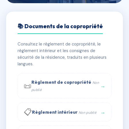
🇫🇷 RFRAA9463191
COPROPRIETE ARSELLE
📚 Documents de la copropriété
📍 202 av du pere tasse 38410 Chamrousse
Consultez le règlement de copropriété, le
✓ Immatriculée
🏠 106 lots
🏗 1 bâtiment(s)
règlement intérieur et les consignes de
sécurité de la résidence, traduits en plusieurs
langues.
📞 Contacter Syndic Digital
💬 WhatsApp
✉ Email
Règlement de copropriété
Non
📜
→
publié
📋
→
Règlement intérieur
Non publié