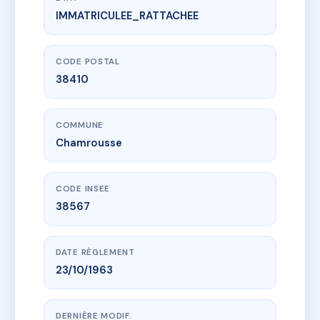
IMMATRICULEE_RATTACHEE
www.vme.plus/AA9463191
COPROPRIETE ARSELLE
202 av du pere tasse
38410 Chamrousse
CODE POSTAL
38410
COMMUNE
Chamrousse
CODE INSEE
38567
DATE RÈGLEMENT
23/10/1963
DERNIÈRE MODIF.