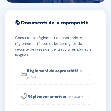
🇫🇷 RFRAA9544958
SDC LES VILLAS SAQUEDES
📚 Documents de la copropriété
📍 46 che des saquedes 83120 SAINTE MAXIME
Consultez le règlement de copropriété, le
✓ Immatriculée
🏠 36 lots
🏗 1 bâtiment(s)
règlement intérieur et les consignes de
sécurité de la résidence, traduits en plusieurs
langues.
📞 Contacter Syndic Digital
💬 WhatsApp
✉ Email
Règlement de copropriété
Non
📜
→
publié
📋
→
Règlement intérieur
Non publié