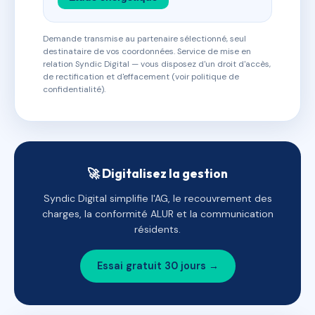
Demande transmise au partenaire sélectionné, seul
destinataire de vos coordonnées. Service de mise en
relation Syndic Digital — vous disposez d'un droit d'accès,
de rectification et d'effacement (voir politique de
confidentialité).
🚀 Digitalisez la gestion
Syndic Digital simplifie l'AG, le recouvrement des
charges, la conformité ALUR et la communication
résidents.
Essai gratuit 30 jours →