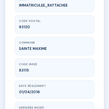
IMMATRICULEE_RATTACHEE
www.vme.plus/AA9544958
SDC LES VILLAS SAQUEDES
46 che des saquedes
83120 SAINTE MAXIME
CODE POSTAL
83120
COMMUNE
SAINTE MAXIME
CODE INSEE
83115
DATE RÈGLEMENT
01/04/2016
DERNIÈRE MODIF.