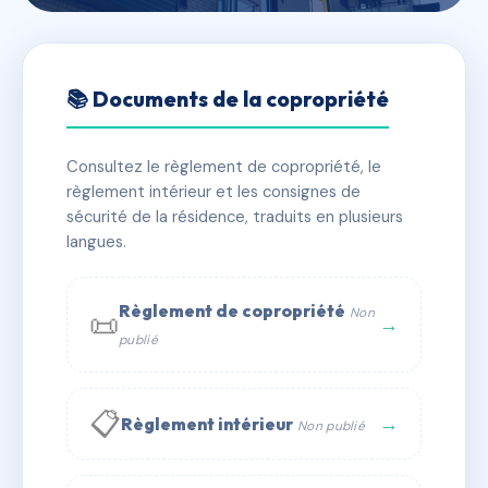
🇫🇷 RFRAA9752353
SDC 140 RUE DE NOISY LE
📚 Documents de la copropriété
SEC
Consultez le règlement de copropriété, le
📍 140 r de noisy le sec 93170 Bagnolet
règlement intérieur et les consignes de
✓ Immatriculée
🏠 29 lots
🏗 1 bâtiment(s)
sécurité de la résidence, traduits en plusieurs
langues.
📞 Contacter Syndic Digital
💬 WhatsApp
Règlement de copropriété
Non
📜
✉ Email
→
publié
📋
→
Règlement intérieur
Non publié