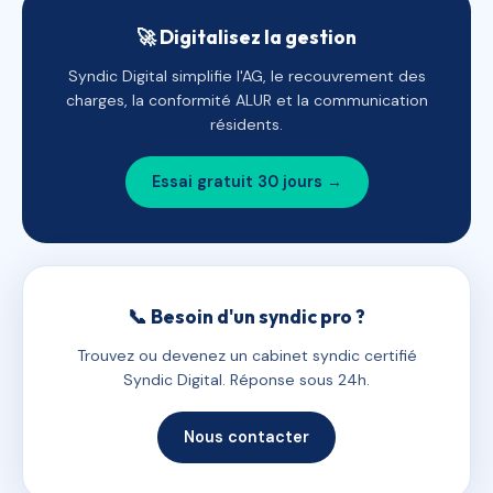
🚀 Digitalisez la gestion
Syndic Digital simplifie l'AG, le recouvrement des
charges, la conformité ALUR et la communication
résidents.
Essai gratuit 30 jours →
📞 Besoin d'un syndic pro ?
Trouvez ou devenez un cabinet syndic certifié
Syndic Digital. Réponse sous 24h.
Nous contacter