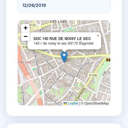
12/06/2019
+
−
×
SDC 140 RUE DE NOISY LE SEC
140 r de noisy le sec 93170 Bagnolet
Leaflet
|
© OpenStreetMap