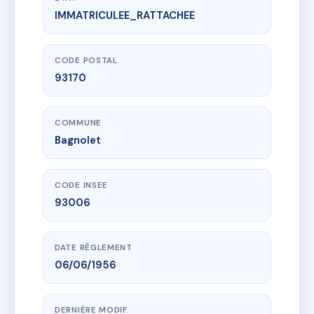
IMMATRICULEE_RATTACHEE
www.vme.plus/AA9752353
SDC 140 RUE DE NOISY LE SEC
140 r de noisy le sec
93170 Bagnolet
CODE POSTAL
93170
COMMUNE
Bagnolet
CODE INSEE
93006
DATE RÈGLEMENT
06/06/1956
DERNIÈRE MODIF.