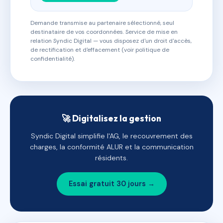
Demande transmise au partenaire sélectionné, seul
destinataire de vos coordonnées. Service de mise en
relation Syndic Digital — vous disposez d'un droit d'accès,
de rectification et d'effacement (voir politique de
confidentialité).
🚀 Digitalisez la gestion
Syndic Digital simplifie l'AG, le recouvrement des
charges, la conformité ALUR et la communication
résidents.
Essai gratuit 30 jours →