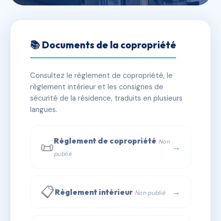
🇫🇷 RFRAB2363232
RESIDENCE MARECHAL
📚 Documents de la copropriété
LECLERC - MS23233
Consultez le règlement de copropriété, le
📍 2 av du general leclerc 77360 VAIRES SUR MARNE
règlement intérieur et les consignes de
✓ Immatriculée
🏠 76 lots
🏗 2 bâtiment(s)
sécurité de la résidence, traduits en plusieurs
langues.
📞 Contacter Syndic Digital
💬 WhatsApp
Règlement de copropriété
Non
📜
✉ Email
→
publié
📋
→
Règlement intérieur
Non publié