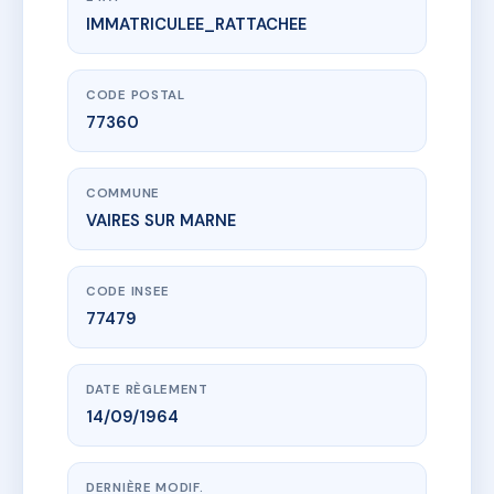
IMMATRICULEE_RATTACHEE
www.vme.plus/AB2363232
RESIDENCE MARECHAL LECLERC - MS23233
2 av du general leclerc
77360 VAIRES SUR MARNE
CODE POSTAL
77360
COMMUNE
VAIRES SUR MARNE
CODE INSEE
77479
DATE RÈGLEMENT
14/09/1964
DERNIÈRE MODIF.