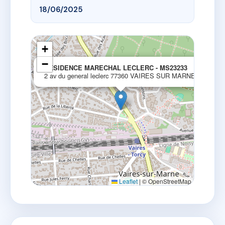
18/06/2025
+
−
×
RESIDENCE MARECHAL LECLERC - MS23233
2 av du general leclerc 77360 VAIRES SUR MARNE
Leaflet
|
© OpenStreetMap