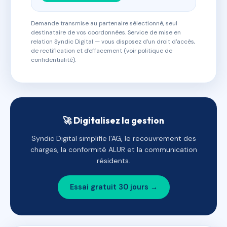
Demande transmise au partenaire sélectionné, seul
destinataire de vos coordonnées. Service de mise en
relation Syndic Digital — vous disposez d'un droit d'accès,
de rectification et d'effacement (voir politique de
confidentialité).
🚀 Digitalisez la gestion
Syndic Digital simplifie l'AG, le recouvrement des
charges, la conformité ALUR et la communication
résidents.
Essai gratuit 30 jours →