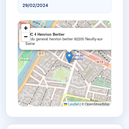
29/02/2024
+
×
SDC 4 Henrion Bertier
−
4 r du general henrion bertier 92200 Neuilly-sur-
Seine
Leaflet
|
© OpenStreetMap