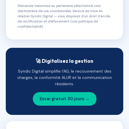
Demande transmise au partenaire sélectionné, seul
destinataire de vos coordonnées. Service de mise en
relation Syndic Digital — vous disposez d'un droit d'accès,
de rectification et d'effacement (voir politique de
confidentialité).
🚀 Digitalisez la gestion
Syndic Digital simplifie l'AG, le recouvrement des
charges, la conformité ALUR et la communication
résidents.
Essai gratuit 30 jours →