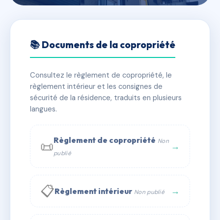
🇫🇷 RFRAB2499127
SDC 4 Henrion Bertier
📚 Documents de la copropriété
📍 4 r du general henrion bertier 92200 Neuilly-sur-
Seine
Consultez le règlement de copropriété, le
règlement intérieur et les consignes de
⚠ IMMATRICULEE_RATTACHEMENT_EXPIRE
sécurité de la résidence, traduits en plusieurs
🏠 45 lots
langues.
🏗 1 bâtiment(s)
📞 Contacter Syndic Digital
💬 WhatsApp
Règlement de copropriété
Non
📜
→
publié
✉ Email
📋
→
Règlement intérieur
Non publié