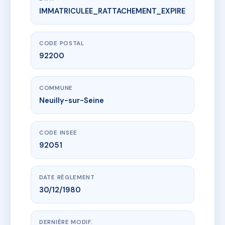
IMMATRICULEE_RATTACHEMENT_EXPIRE
www.vme.plus/AB2499127
SDC 4 Henrion Bertier
4 r du general henrion bertier
92200 Neuilly-sur-Seine
CODE POSTAL
92200
COMMUNE
Neuilly-sur-Seine
CODE INSEE
92051
DATE RÈGLEMENT
30/12/1980
DERNIÈRE MODIF.