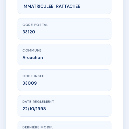
IMMATRICULEE_RATTACHEE
www.vme.plus/AB2661148
SDC VILLA PARADIS
164 bd de la plage
33120 Arcachon
CODE POSTAL
33120
COMMUNE
Arcachon
CODE INSEE
33009
DATE RÈGLEMENT
22/10/1998
DERNIÈRE MODIF.