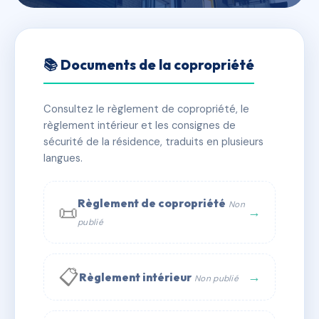
🇫🇷 RFRAB2661148
SDC VILLA PARADIS
📚 Documents de la copropriété
📍 164 bd de la plage 33120 Arcachon
Consultez le règlement de copropriété, le
✓ Immatriculée
🏠 54 lots
🏗 1 bâtiment(s)
règlement intérieur et les consignes de
sécurité de la résidence, traduits en plusieurs
langues.
📞 Contacter Syndic Digital
💬 WhatsApp
✉ Email
Règlement de copropriété
Non
📜
→
publié
📋
→
Règlement intérieur
Non publié