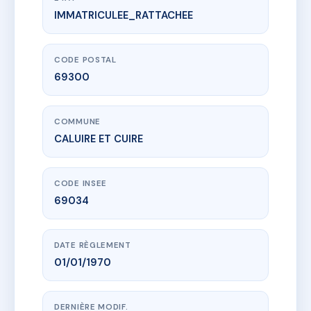
IMMATRICULEE_RATTACHEE
www.vme.plus/AB2665933
RESIDENCE DE LA POSTE
76 Rue François Peissel
69300 CALUIRE ET CUIRE
CODE POSTAL
69300
COMMUNE
CALUIRE ET CUIRE
CODE INSEE
69034
DATE RÈGLEMENT
01/01/1970
DERNIÈRE MODIF.