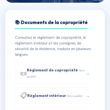
🇫🇷 RFRAB2665933
RESIDENCE DE LA POSTE
📚 Documents de la copropriété
📍 72/76 RUE FRANCOIS PEISSEL 22 RUE JAMEN
GRAND 69300 CALUIRE ET CUIRE
Consultez le règlement de copropriété, le
règlement intérieur et les consignes de
✓ Immatriculée
🏠 270 lots
🏗 1 bâtiment(s)
sécurité de la résidence, traduits en plusieurs
langues.
📞 Contacter Syndic Digital
💬 WhatsApp
Règlement de copropriété
Non
📜
✉ Email
→
publié
📋
→
Règlement intérieur
Non publié