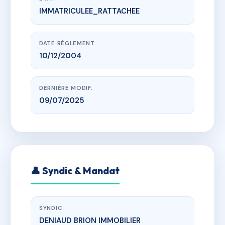
IMMATRICULEE_RATTACHEE
www.vme.plus/AB3579968
SDC Les Jardins de La Palmeraie Lot 107
Lieu Dit Village de Sauzet
DATE RÈGLEMENT
10/12/2004
DERNIÈRE MODIF.
09/07/2025
👤 Syndic & Mandat
SYNDIC
DENIAUD BRION IMMOBILIER