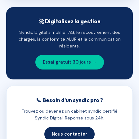
🚀 Digitalisez la gestion
Syndic Digital simplifie l'AG, le recouvrement des
charges, la conformité ALUR et la communication
résidents.
Essai gratuit 30 jours →
📞 Besoin d'un syndic pro ?
Trouvez ou devenez un cabinet syndic certifié
Syndic Digital. Réponse sous 24h.
Nous contacter