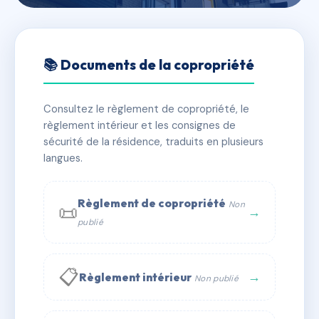
🇫🇷 RFRAB3579968
SDC Les Jardins de La
📚 Documents de la copropriété
Palmeraie Lot 107
Consultez le règlement de copropriété, le
📍 Lieu Dit Village de Sauzet
règlement intérieur et les consignes de
✓ Immatriculée
🏠 11 lots
🏗 5 bâtiment(s)
sécurité de la résidence, traduits en plusieurs
langues.
📞 Contacter Syndic Digital
💬 WhatsApp
Règlement de copropriété
Non
📜
✉ Email
→
publié
📋
→
Règlement intérieur
Non publié