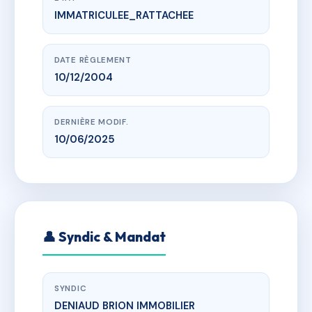
IMMATRICULEE_RATTACHEE
www.vme.plus/AB3583093
SDC Les Jardins de La Palmeraie Lot 104
Lieu Dit Village de Sauzet
DATE RÈGLEMENT
10/12/2004
DERNIÈRE MODIF.
10/06/2025
👤 Syndic & Mandat
SYNDIC
DENIAUD BRION IMMOBILIER