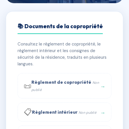
🇫🇷 RFRAB3583093
SDC Les Jardins de La
📚 Documents de la copropriété
Palmeraie Lot 104
Consultez le règlement de copropriété, le
📍 Lieu Dit Village de Sauzet
règlement intérieur et les consignes de
✓ Immatriculée
🏠 49 lots
🏗 2 bâtiment(s)
sécurité de la résidence, traduits en plusieurs
langues.
📞 Contacter Syndic Digital
💬 WhatsApp
Règlement de copropriété
Non
📜
✉ Email
→
publié
📋
→
Règlement intérieur
Non publié