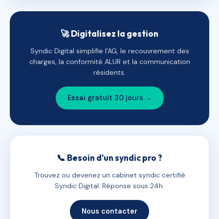
🚀 Digitalisez la gestion
Syndic Digital simplifie l'AG, le recouvrement des
charges, la conformité ALUR et la communication
résidents.
Essai gratuit 30 jours →
📞 Besoin d'un syndic pro ?
Trouvez ou devenez un cabinet syndic certifié
Syndic Digital. Réponse sous 24h.
Nous contacter